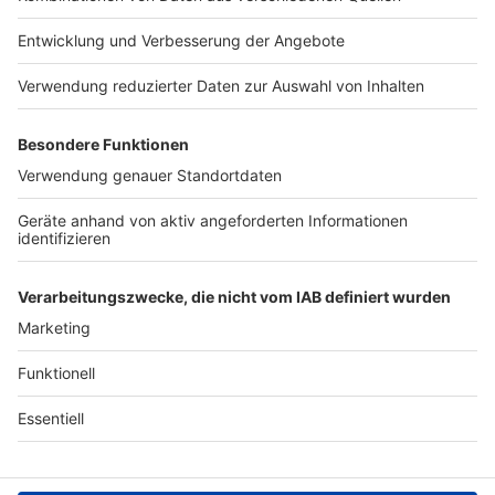
Jobs
Studio-Hotline
Presse
Verkehrs-Hotline
Werben
Archiv
ANTENNE BAYERN GROUP
Stiftung ANTENNE BAYERN
hilft
Teilnahmebedingungen
Grounding Page ANTENNE
BAYERN
Datenschutz­erklärung
Cookie- und Drittanbieter-