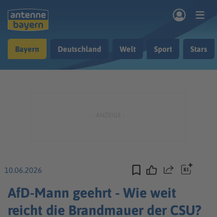
Zum Hauptinhalt springen
Bayern
Deutschland
Welt
Sport
Stars
rogramm
Musik & Radio
Podcasts
Nachrichten
Ratgeber
Kontakt
10.06.2026
Teilen
AfD-Mann geehrt - Wie weit
reicht die Brandmauer der CSU?