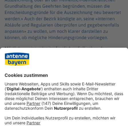
Grundhaltung des Geehrten begründen, müssen die
Entscheidungsgründe für die Auszeichnung neu bewertet
werden.» Auch der Bezirk kündigte an, seine «internen
Abläufe und Regularien überprüfen und gegebenenfalls
anpassen» zu wollen, um noch klarer darstellen zu
können, ob mögliche Hinderungsgründe vorliegen.
Möglicherweise wäre im fraglichen Fall schon das
ausreichend gewesen, was die Grünen-Bezirksrätin
Dagmar Keis-Lechner tat: «Ich habe fünf Minuten im
Internet recherchiert», sagt sie. Das habe ausgereicht, um
zu erkennen, dass eine Zustimmung zu der Ehrung für sie
nicht infrage komme.