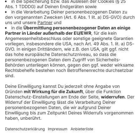
Bayern
Autofahrer rast der Polizei davon - bis an
einen Baum
Mit deutlich überhöhter Geschwindigkeit und
riskanten Überholmanövern flüchtet ein 24-Jähriger
vor der Polizei. Die Verfolgungsfahrt endet an einem
Baum. Die Ermittler bitten Zeugen um Hinweise.