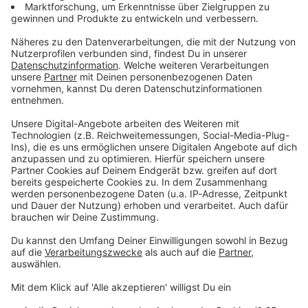
Du möchtest uns etwas sagen?
Studio Hotline
Kontaktformular
Sprachnachricht
© dpa-infocom, dpa:260610-930-202704/1
DAS KÖNNTE DICH AUCH INTERESSIEREN