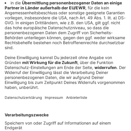
1860 nach Enttäuschung bei Heimpremiere:
«Brauchen Geduld»
Trotz starker Fan-Unterstützung verpasst 1860
München einen Sieg im ersten Heimspiel. Die Kulisse
beeindruckt. Trainer und Spieler finden mildernde
Umstände für den Ausgang - und sie mahnen.
DEINE GEMERKTEN ARTIKEL