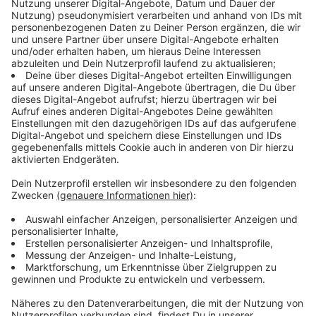
Immer auf dem Laufenden
bleiben!
Verpass' nichts mehr - mit unserem kostenlosen
ANTENNE BAYERN Newsletter. Ob Nachrichten,
Lifestyle oder unsere neuesten Aktionen - wir
informieren dich.
Zum Newsletter anmelden