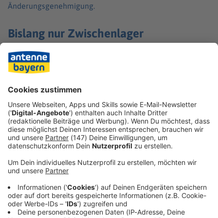
Änderungsgenehmigung.
Bislang nur Zwischenlager
Es gibt in Deutschland derzeit noch keine Endlager, in
denen auf Hunderttausende Jahre hinweg strahlender
Atommüll sicher gelagert werden soll. Stattdessen gibt es
sechzehn Zwischenlager, unter anderem in Ahaus.