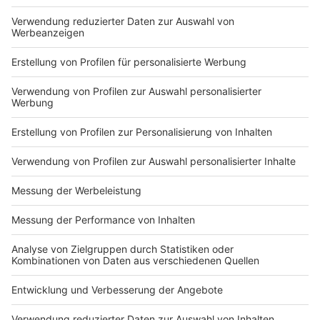
Du hast dir noch keine Artikel gemerkt
Markiere sie hierfür mit einem
Impressum
Newsletter
Nutzungsbedingungen
Kontakt
Jobs
Studio-Hotline
Presse
Verkehrs-Hotline