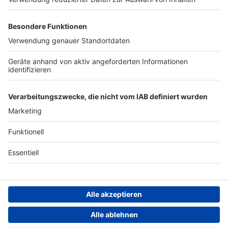
Werben
Archiv
ANTENNE BAYERN GROUP
Stiftung ANTENNE BAYERN
hilft
Teilnahmebedingungen
Grounding Page ANTENNE
BAYERN
Datenschutz­erklärung
Cookie- und Drittanbieter-
einstellungen
Persönliche Datenkontrolle