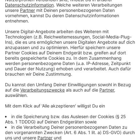
Du möchtest uns etwas sagen?
Studio Hotline
Kontaktformular
Sprachnachricht
© dpa-infocom, dpa:260612-930-213710/1
DAS KÖNNTE DICH AUCH INTERESSIEREN
Bayern