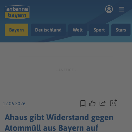
Zum Hauptinhalt springen
Bayern
Deutschland
Welt
Sport
Stars
rogramm
Musik & Radio
Podcasts
Nachrichten
Ratgeber
Kontakt
12.06.2026
Teilen
Ahaus gibt Widerstand gegen
Atommüll aus Bayern auf