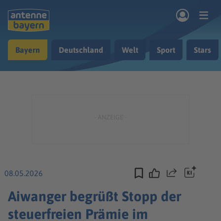
Zum Hauptinhalt springen
Bayern
Deutschland
Welt
Sport
Stars
rogramm
Musik & Radio
Podcasts
Nachrichten
Ratgeber
Kontakt
08.05.2026
Teilen
Aiwanger begrüßt Stopp der
steuerfreien Prämie im