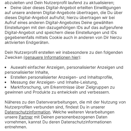
Immer auf dem Laufenden
bleiben!
Verpass' nichts mehr - mit unserem kostenlosen
ANTENNE BAYERN Newsletter. Ob Nachrichten,
Lifestyle oder unsere neuesten Aktionen - wir
informieren dich.
Zum Newsletter anmelden
Du möchtest uns etwas sagen?