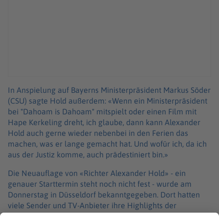
In Anspielung auf Bayerns Ministerpräsident Markus Söder
(CSU) sagte Hold außerdem: «Wenn ein Ministerpräsident
bei "Dahoam is Dahoam" mitspielt oder einen Film mit
Hape Kerkeling dreht, ich glaube, dann kann Alexander
Hold auch gerne wieder nebenbei in den Ferien das
machen, was er lange gemacht hat. Und wofür ich, da ich
aus der Justiz komme, auch prädestiniert bin.»
Die Neuauflage von «Richter Alexander Hold» - ein
genauer Starttermin steht noch nicht fest - wurde am
Donnerstag in Düsseldorf bekanntgegeben. Dort hatten
viele Sender und TV-Anbieter ihre Highlights der
kommenden Monate einem Fachpublikum und