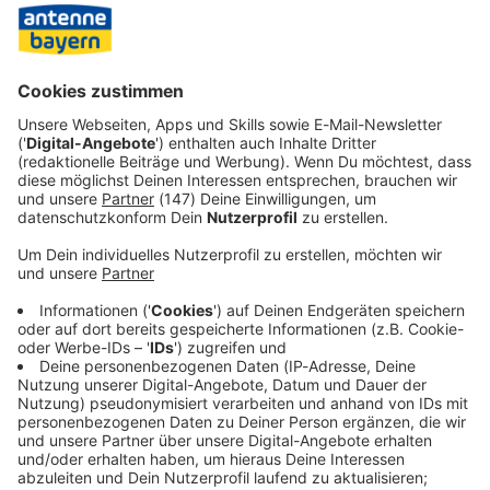
Werbekunden beim Screenforce Festival vorgestellt.
Branchendienste sehen bei den Privatsendern derzeit
einen Nostalgie-Trend Richtung 90er und Nullerjahre. Das
Portal «DWDL.de» etwa mutmaßte, dass Sat.1 wohl
neidisch zu RTL blicke, wo Ex-Sat.1-Richterin Barbara
Salesch inzwischen ziemlich erfolgreich ihre Urteile fälle.