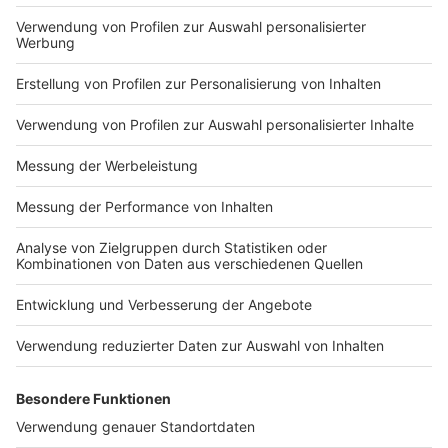
Markiere sie hierfür mit einem
Impressum
Newsletter
Nutzungsbedingungen
Kontakt
Jobs
Studio-Hotline
Presse
Verkehrs-Hotline
Werben
Archiv
ANTENNE BAYERN GROUP