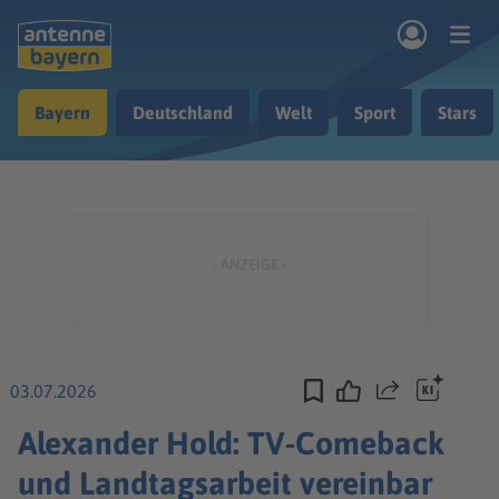
Zum Hauptinhalt springen
Bayern
Deutschland
Welt
Sport
Stars
rogramm
Musik & Radio
Podcasts
Nachrichten
Ratgeber
Kontakt
03.07.2026
Teilen
Alexander Hold: TV-Comeback
und Landtagsarbeit vereinbar