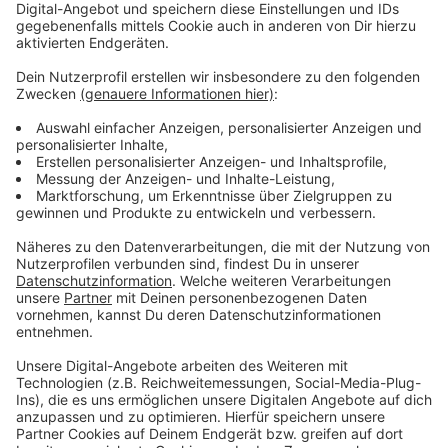
bleiben!
Verpass' nichts mehr - mit unserem kostenlosen
ANTENNE BAYERN Newsletter. Ob Nachrichten,
Lifestyle oder unsere neuesten Aktionen - wir
informieren dich.
Zum Newsletter anmelden
Du möchtest uns etwas sagen?
Studio Hotline
Kontaktformular