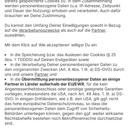
Sprachnachricht
© dpa-infocom, dpa:251203-930-372187/1
DAS KÖNNTE DICH AUCH INTERESSIEREN
Bayern