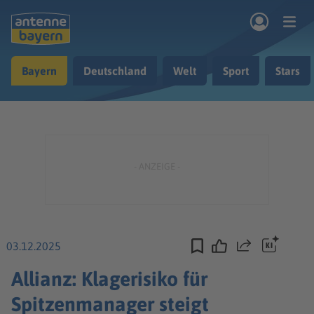
Zum Hauptinhalt springen
Bayern
Deutschland
Welt
Sport
Stars
rogramm
Musik & Radio
Podcasts
Nachrichten
Ratgeber
Kontakt
03.12.2025
Teilen
Allianz: Klagerisiko für
Spitzenmanager steigt