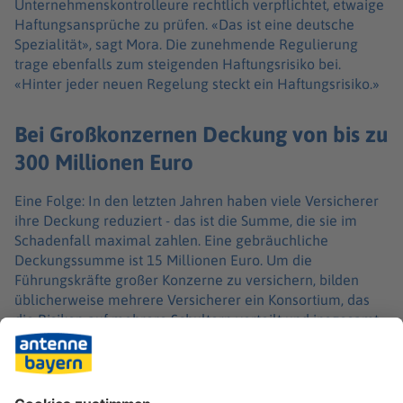
Unternehmenskontrolleure rechtlich verpflichtet, etwaige
Haftungsansprüche zu prüfen. «Das ist eine deutsche
Spezialität», sagt Mora. Die zunehmende Regulierung
trage ebenfalls zum steigenden Haftungsrisiko bei.
«Hinter jeder neuen Regelung steckt ein Haftungsrisiko.»
Bei Großkonzernen Deckung von bis zu
300 Millionen Euro
Eine Folge: In den letzten Jahren haben viele Versicherer
ihre Deckung reduziert - das ist die Summe, die sie im
Schadenfall maximal zahlen. Eine gebräuchliche
Deckungssumme ist 15 Millionen Euro. Um die
Führungskräfte großer Konzerne zu versichern, bilden
üblicherweise mehrere Versicherer ein Konsortium, das
die Risiken auf mehrere Schultern verteilt und insgesamt
sehr viel höhere Deckungssummen möglich macht. «Das
heißt, dass die einzelnen Unternehmen nicht nur diese 15
Millionen haben, sondern je nach Größe des
Unternehmens, können das 100, 200 oder 300 Millionen