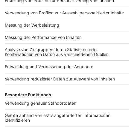
Impressum
Newsletter
Nutzungsbedingungen
Kontakt
Jobs
Studio-Hotline
Presse
Verkehrs-Hotline
Werben
Archiv
ANTENNE BAYERN GROUP
Stiftung ANTENNE BAYERN
hilft