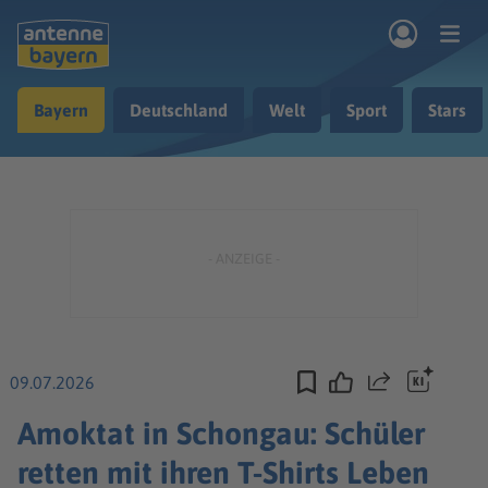
Zum Hauptinhalt springen
Bayern
Deutschland
Welt
Sport
Stars
rogramm
Musik & Radio
Podcasts
Nachrichten
Ratgeber
Kontakt
09.07.2026
Teilen
Amoktat in Schongau: Schüler
retten mit ihren T-Shirts Leben