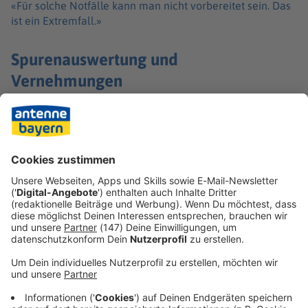
«Für solche Notfälle kann man nicht vorbereitet sein. Das
ist ein Extremfall.»
Spurenauswertung und
Vernehmungen
Nach Angaben des Polizeipräsidiums Oberbayern Süd
wurde die Wohnung des 16-Jährigen, der bei seinen Eltern
lebte, durchsucht. Nun laufe die Auswertung der Spuren,
darunter auch digitale Daten. Zudem werden Schüler und
Lehrkräfte vernommen. Auch die beiden schwer
verletzten Mädchen sollen befragt werden, wenn es ihr
Zustand zulässt.