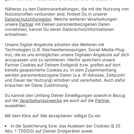
Du möchtest uns etwas sagen?
Studio Hotline
Kontaktformular
Sprachnachricht
© dpa-infocom, dpa:260709-930-360382/2