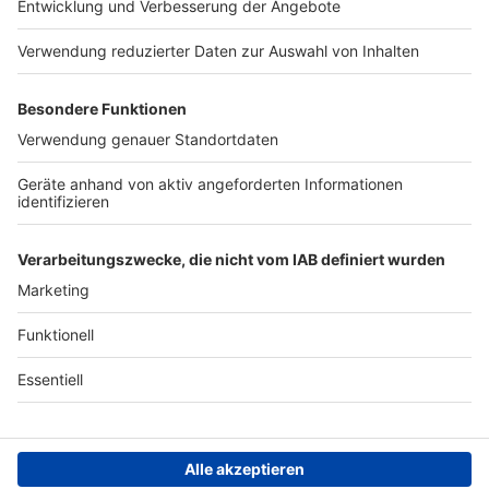
Presse
Verkehrs-Hotline
Werben
Archiv
ANTENNE BAYERN GROUP
Stiftung ANTENNE BAYERN
hilft
Teilnahmebedingungen
Grounding Page ANTENNE
BAYERN
Datenschutz­erklärung
Cookie- und Drittanbieter-
einstellungen