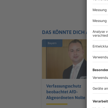
DAS KÖNNTE DICH AUCH IN
Bayern
Verfassungsschutz
beobachtet AfD-
Abgeordneten Nolte