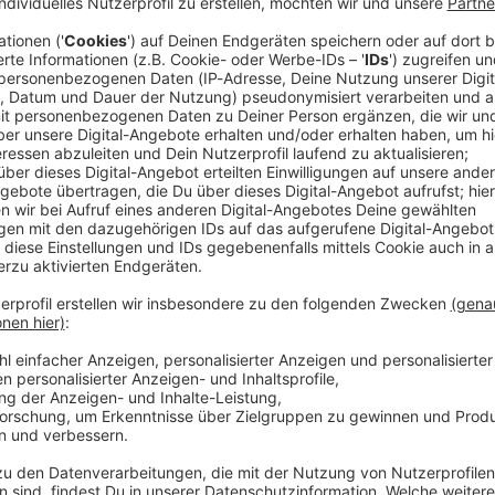
t ist nach Angaben der Polizei an einem Infostand
riffen und verletzt worden. Drei junge Leute seien