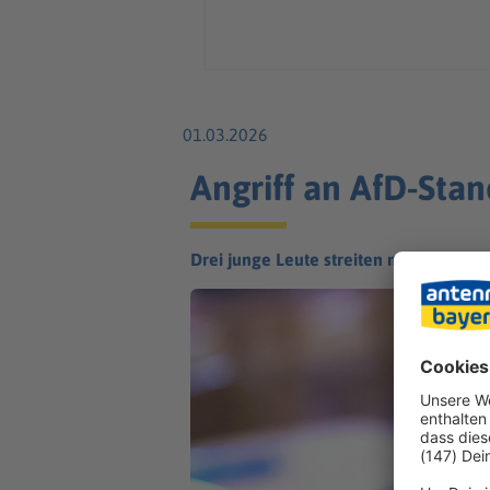
01.03.2026
Angriff an AfD-Sta
Drei junge Leute streiten mit einem AfD