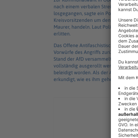
nach einem verbalen Streit an dem Sta
losgegangen, sagte ein Polizeispreche
Kreisvorsitzenden um den Kandidaten 
Maurer, handeln. Laut Polizei habe e
erlitten.
Das Offene Antifaschistische Plenum R
Vorwürfe des Angriffs zurück. Rund 
Stand der AfD versammelt und seien a
vollständig ausgerollt werden konnte
beleidigt worden. Als der AfD-Kandidat
erkundigt, wie es ihm gehe.