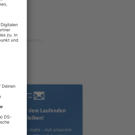
Immer auf dem Laufenden
bleiben!
erpass' nichts mehr - mit unserem