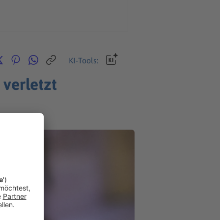
KI-Tools:
verletzt
letzt.