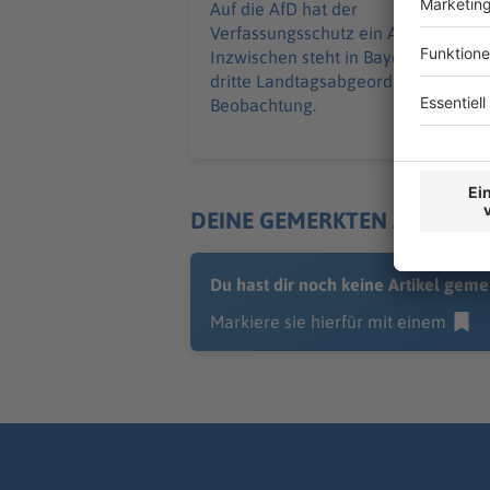
Auf die AfD hat der
Verfassungsschutz ein Auge.
Inzwischen steht in Bayern der
dritte Landtagsabgeordnete unter
Beobachtung.
DEINE GEMERKTEN ARTIKEL
Du hast dir noch keine Artikel geme
Markiere sie hierfür mit einem