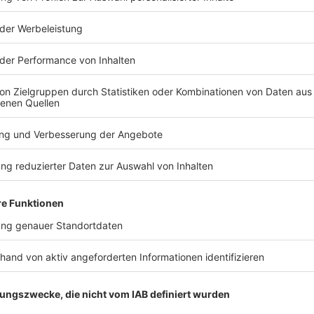
TERESSIEREN
Bayern
Bayern
54 Menschen ertrinken
Messeratta
in Bayern
Ulm – 30-Jä
U-Haft
See, Fluss, Freibad – gerade in