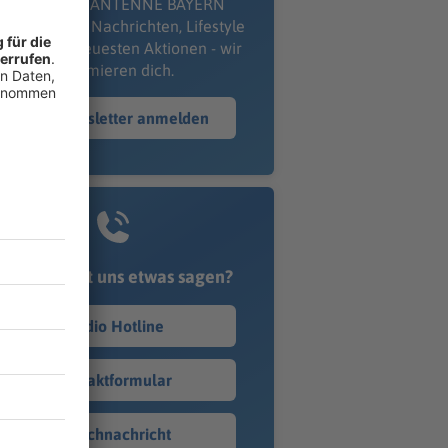
kostenlosen ANTENNE BAYERN
wsletter. Ob Nachrichten, Lifestyle
er unsere neuesten Aktionen - wir
informieren dich.
Zum Newsletter anmelden
Du möchtest uns etwas sagen?
Studio Hotline
Kontaktformular
Sprachnachricht