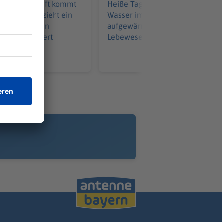
eiterunterkunft kommt
Heiße Tage, warme Nächte. Das
treit. Dann zieht ein
Wasser im Main hat sich stark
ein Messer. Ein
aufgewärmt. Das hilft den
ss notoperiert
Lebewesen im Fluss jetzt.