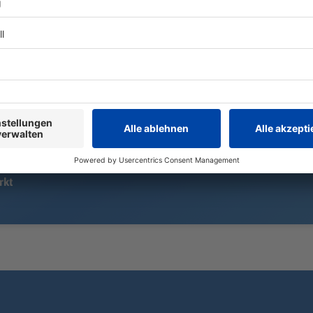
Hitzephasen ist eine Abkühlung
In einer Arb
dort gefragt. Doch Gewässer
es zu einem S
bergen Gefahren.
30-Jähriger 
Bewohner mu
werden.
rkt