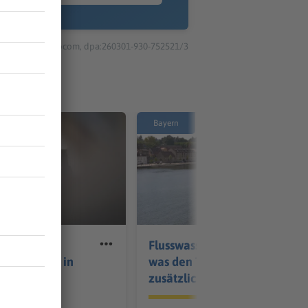
© dpa-infocom, dpa:260301-930-752521/3
Bayern
cke in Neu-
Flusswasser zu warm -
hriger sitzt in
was den Tieren
zusätzlich schadet