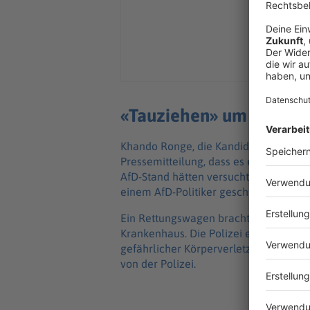
«Tauziehen» um ein Ban
Khando Ronge, die Kandidatin der Linke
Pressemitteilung, dass es ein «Tauz
AfD-Stand hätten versucht, den Demonst
einem AfD-Politiker geschubst worden
Ein Rettungswagen brachte den AfD-Po
Krankenhaus. Die Polizei ermittelt ge
gefährlicher Körperverletzung. Diese 
von der Polizei.