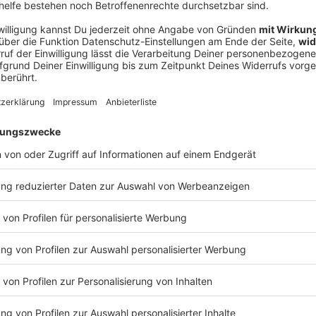
Ne
od
ner
n für den Kreistag Rosenheim, schildert in einer
iehen» um ein Banner gegeben habe: Menschen vom
rierenden ein Plakat zu entreißen. Sie selbst sei von
.
litiker laut Polizei zur ambulanten Behandlung ins
gen die beiden 18-Jährigen und eine 19-Jährige wegen
seien einer «linken Gruppierung» zuzuordnen, heißt es