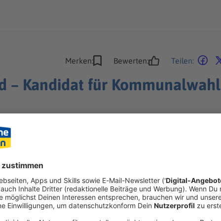
Merken:
Bewerten:
Teilen:
nd – Kandidat für Kommunalwahl 
-Kandidaten. Dann eskaliert die Situation. Der Politiker wird ver