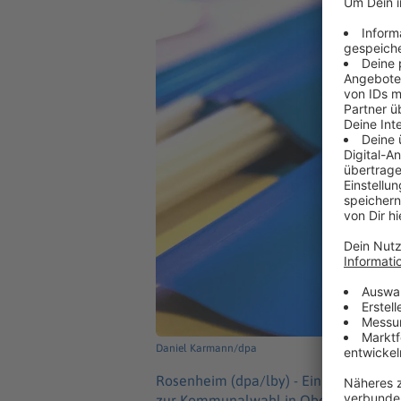
Daniel Karmann/dpa
Rosenheim (dpa/lby) -
Ein AfD-Kandida
zur Kommunalwahl in Oberbayern angeg