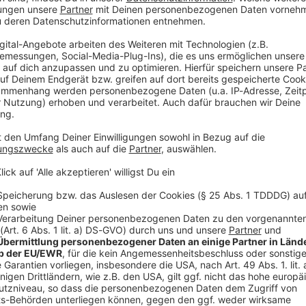
nd in Rosenheim auf den 70-Jährigen aus Griesstätt
r. Bei dem Opfer soll es sich nach Angaben des AfD-
für das Bürgermeisteramt in Rott am Inn, Michael
r Prellungen und Verletzungen am Bein und Bauch
osenheim weist in einer Pressemitteilung die
fünf Demonstrierende haben sich demnach vor dem
ngegriffen worden «bevor das Transparent
». Die Demonstrierenden seien geschubst und
 im Gerangel stürzte, hätten sich die Aktivistinnen
V