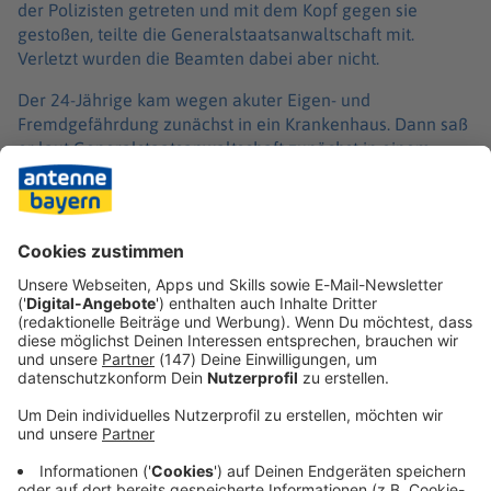
der Polizisten getreten und mit dem Kopf gegen sie
gestoßen, teilte die Generalstaatsanwaltschaft mit.
Verletzt wurden die Beamten dabei aber nicht.
Der 24-Jährige kam wegen akuter Eigen- und
Fremdgefährdung zunächst in ein Krankenhaus. Dann saß
er laut Generalstaatsanwaltschaft zunächst in einem
Gefängnis in Untersuchungshaft. Nach einem
Expertengutachten sei aber davon auszugehen, dass der
Mann vermindert schuldfähig sei. Deshalb sei er vorerst
erneut in einer Klinik untergebracht worden, teilte die
Ermittlungsbehörde mit.