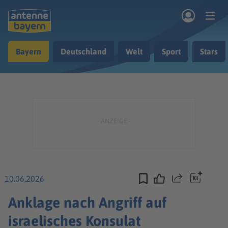
Zum Hauptinhalt springen
Bayern
Deutschland
Welt
Sport
Stars
rogramm
Musik & Radio
Podcasts
Nachrichten
Ratgeber
Kontakt
10.06.2026
Teilen
Anklage nach Angriff auf
israelisches Konsulat