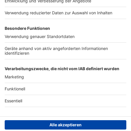
Presse
Verkehrs-Hotline
Werben
Archiv
ANTENNE BAYERN GROUP
Stiftung ANTENNE BAYERN
hilft
Teilnahmebedingungen
Grounding Page ANTENNE
BAYERN
Datenschutz­erklärung
Cookie- und Drittanbieter-
einstellungen