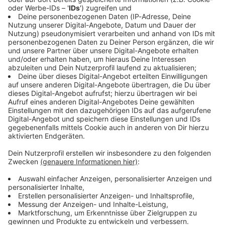
Immer auf dem Laufenden
bleiben!
Verpass' nichts mehr - mit unserem kostenlosen
ANTENNE BAYERN Newsletter. Ob Nachrichten,
Lifestyle oder unsere neuesten Aktionen - wir
informieren dich.
Zum Newsletter anmelden