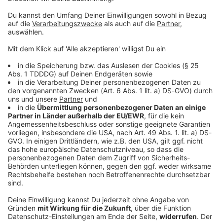
© dpa-infocom, dpa:260529-930-146035/1
DAS KÖNNTE DICH AUCH INTERESSIEREN
Bayern
1860 nach Enttäuschung bei Heimpremiere:
«Brauchen Geduld»