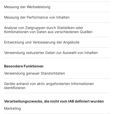
Impressum
Newsletter
Nutzungsbedingungen
Kontakt
Jobs
Studio-Hotline
Presse
Verkehrs-Hotline
Werben
Archiv
ANTENNE BAYERN GROUP
Stiftung ANTENNE BAYERN
hilft
Teilnahmebedingungen