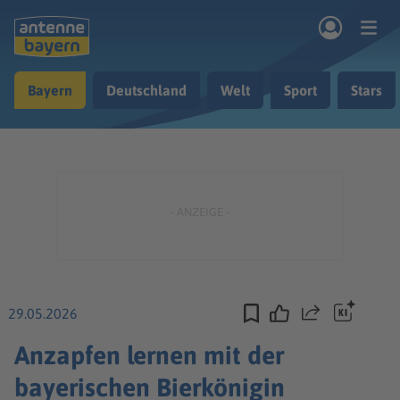
Zum Hauptinhalt springen
Bayern
Deutschland
Welt
Sport
Stars
rogramm
Musik & Radio
Podcasts
Nachrichten
Ratgeber
Kontakt
29.05.2026
Teilen
Anzapfen lernen mit der
bayerischen Bierkönigin