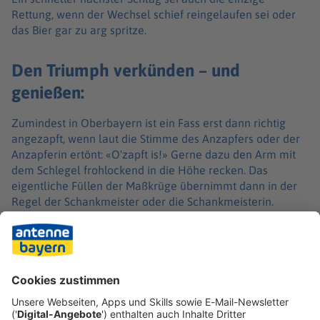
Rettung, wenn der Wechsel schief reingelaufen sei oder
das Bier gar zu arg spritze.
Den Triumph verkünden – und
genießen:
Zumindest in Oberbayern ist ein Fass erst dann richtig
angezapft, wenn laut die Stimme des Anzapfers oder der
Anzapferin ertönt: «O'zapft is!» Gerne dazu den Arm mit
dem Schlegel frohlockend in die Höhe recken. Das
eigentliche Füllen der Maßkrüge übernimmt dann in der
Regel der Schankmeister oder die Schankmeisterin.
Übrigens: Bierkönigin Katharina Kastenmüller hat sowohl
beim ersten Übungsfass als auch beim ersten vollen Fass
nur zwei höchst souveräne Schläge gebraucht. Kein
einziger Tropfen spritzte dabei heraus.