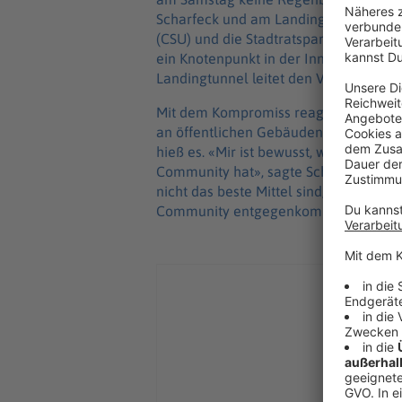
Scharfeck und am Landingtunnel. Dar
(CSU) und die Stadtratsparteien im Ältes
ein Knotenpunkt in der Innenstadt, es
Landingtunnel leitet den Verkehr unte
Mit dem Kompromiss reagiere der Oberb
an öffentlichen Gebäuden der Stadt k
hieß es. «Mir ist bewusst, welche Sym
Community hat», sagte Schlemmer. «Ic
nicht das beste Mittel sind, um Akzept
Community entgegenkommen.