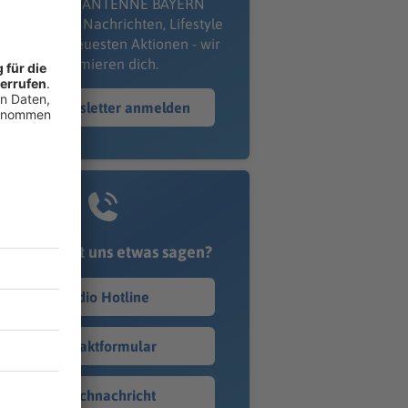
kostenlosen ANTENNE BAYERN
wsletter. Ob Nachrichten, Lifestyle
er unsere neuesten Aktionen - wir
informieren dich.
Zum Newsletter anmelden
Du möchtest uns etwas sagen?
Studio Hotline
Kontaktformular
Sprachnachricht