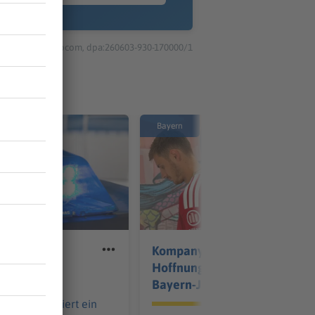
© dpa-infocom, dpa:260603-930-170000/1
Bayern
 verletzt
Kompany weckt
mit Messer
Hoffnungen auf großes
Bayern-Jahr
 Nacht eskaliert ein