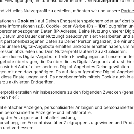
schaffenburg wird zum Christopher Street Day (CSD)
m Rathaus hissen - aber an zwei anderen Orten: am