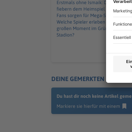
Erstmals ohne Ismaik: Die Löwen
fiebern dem Heimspiel entgegen,
Fans sorgen für Mega-Stimmung.
Welche Spieler erleben jetzt ihren
großen Moment im Grünwalder
Stadion?
DEINE GEMERKTEN ARTIKEL
Du hast dir noch keine Artikel geme
Markiere sie hierfür mit einem