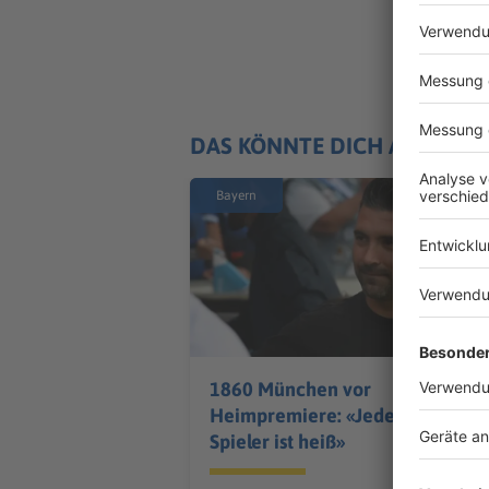
DAS KÖNNTE DICH AUCH IN
Bayern
1860 München vor
Heimpremiere: «Jeder
Spieler ist heiß»