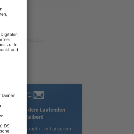
Immer auf dem Laufenden
bleiben!
erpass' nichts mehr - mit unserem