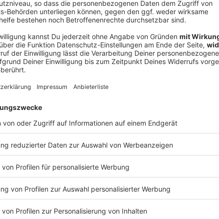
Ne
od
e Solidarität
agt: «Öffentliche Gebäude und zentrale
 in besonderer Weise für die Gesamtstadt und für
öchte ich die offizielle Beflaggungspraxis auf
oheitliche Anlässe konzentrieren.»
der Stadt gewählt worden. Im Vorjahr hatte der
 (SPD) noch bewusst die Regenbogenfahne hissen
t mit der ungarischen Hauptstadt Budapest, wie es
r queeren Community in der Christopher Street in New
r die Sichtbarmachung und Gleichstellung queerer