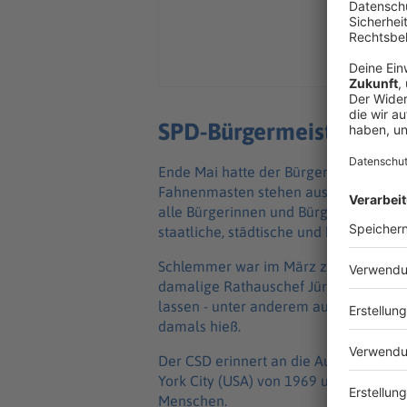
SPD-Bürgermeister zeigt
Ende Mai hatte der Bürgermeister ges
Fahnenmasten stehen aus meiner Sicht
alle Bürgerinnen und Bürger. Deshalb m
staatliche, städtische und besondere h
Schlemmer war im März zum neuen OB 
damalige Rathauschef Jürgen Herzing
lassen - unter anderem aus Solidaritä
damals hieß.
Der CSD erinnert an die Aufstände de
York City (USA) von 1969 und steht fü
Menschen.