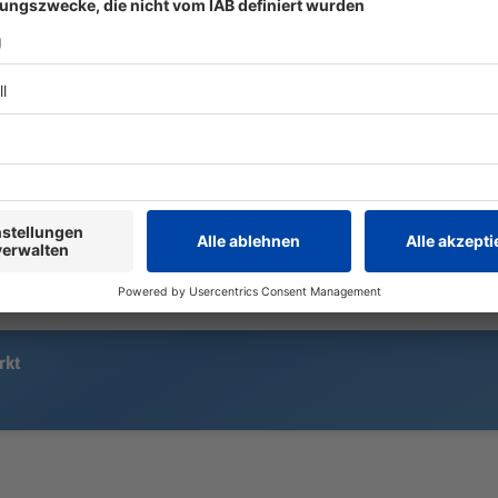
Streit: Ein 3
Bei einem Unfall auf der A3 werden
Stiefsohn ge
drei Menschen tödlich verletzt. Die
Jugendliche 
Bergung hatte Folgen für
Berufsverkehr und Bahnreisende.
rkt