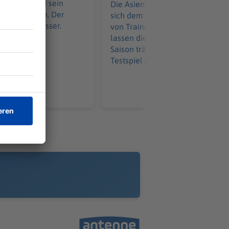
0-Jähriger und sein
Die Asienreise des FC Bayern ne
hen zu Boden. Der
sich dem Ende entgegen. Die Wo
zückt ein Messer.
von Trainer Vincent Kompany
lassen die Fans von einer große
Saison träumen. Erst einmal soll
Testspiel Aufschlüsse geben.