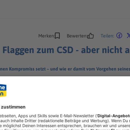
Merken:
Bewerten:
Teilen:
t Flaggen zum CSD - aber nicht
en Kompromiss setzt – und wie er damit vom Vorgehen seine