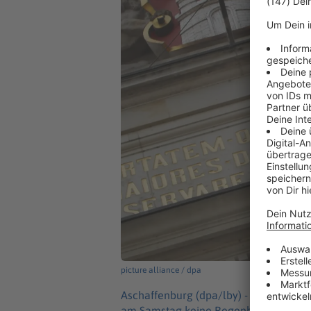
picture alliance / dpa
Aschaffenburg (dpa/lby) -
Die Stadt A
am Samstag keine Regenbogenflagge a