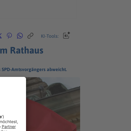
KI-Tools:
 am Rathaus
s SPD-Amtsvorgängers abweicht.