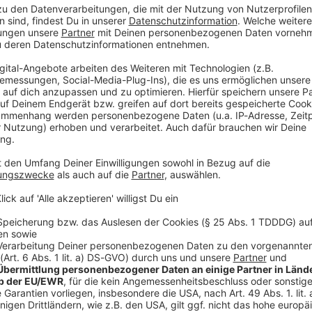
auf hätten sich Oberbürgermeister Markus Schlemmer
tenrat geeinigt, teilte die Stadt mit. Das Scharfeck ist
 grenzt unmittelbar an die Fußgängerzone. Der
r dem Schlossplatz durch.
ürgermeister auf die Kritik an seiner Entscheidung,
eine Flaggen zum Pride Month und zum CSD zu hissen,
bolkraft die Regenbogenflagge für die queere
h bin dennoch nach wie vor der Ansicht, dass Fahnen
anz zu fördern.» Mit der jetzigen Lösung wolle er der
V