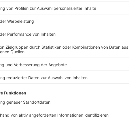
TERESSIEREN
Bayern
Bayern
Auto stürzt von
17-Jähriger
Autobahn auf Bahngleise
Stiefvater 
- drei Tote
Mitten in der