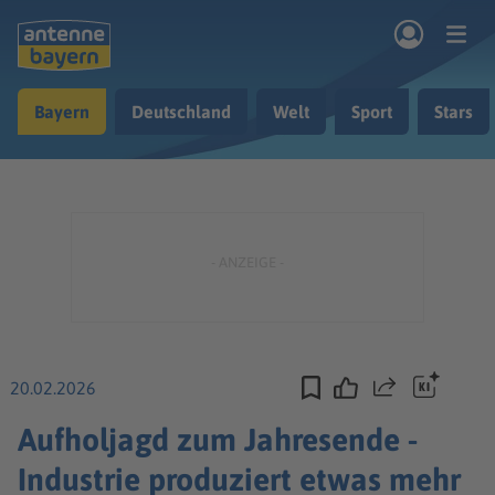
Zum Hauptinhalt springen
Bayern
Deutschland
Welt
Sport
Stars
rogramm
Musik & Radio
Podcasts
Nachrichten
Ratgeber
Kontakt
20.02.2026
Teilen
Aufholjagd zum Jahresende -
Industrie produziert etwas mehr