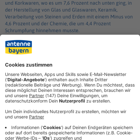
und Korkwaren, wo es um 7,6 Prozent nach unten ging, in
der Herstellung von Glas und Glaswaren, Keramik,
Verarbeitung von Steinen und Erden mit einem Minus von
4,6 Prozent und der Chemie, die um 4,4 Prozent
Schrumpfung hinnehmen musste.
Die bayerische Industrie leidet seit längerem unter der
allgemeinen Konjunkturschwäche. Da der Export für sie
eine große Rolle spielt, haben die geopolitischen
Verwerfungen des vergangenen Jahres wie die US-Zölle
sie besonders stark getroffen.