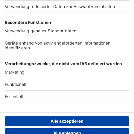
Werben
Archiv
ANTENNE BAYERN GROUP
Stiftung ANTENNE BAYERN
hilft
Teilnahmebedingungen
Grounding Page ANTENNE
BAYERN
Datenschutz­erklärung
Cookie- und Drittanbieter-
einstellungen
Persönliche Datenkontrolle