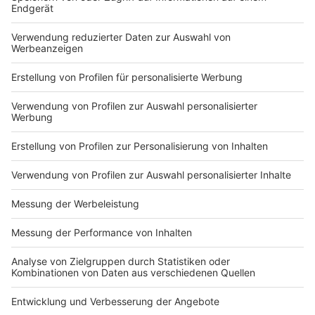
Du hast dir noch keine Artikel gemerkt
Markiere sie hierfür mit einem
Impressum
Newsletter
Nutzungsbedingungen
Kontakt
Jobs
Studio-Hotline
Presse
Verkehrs-Hotline