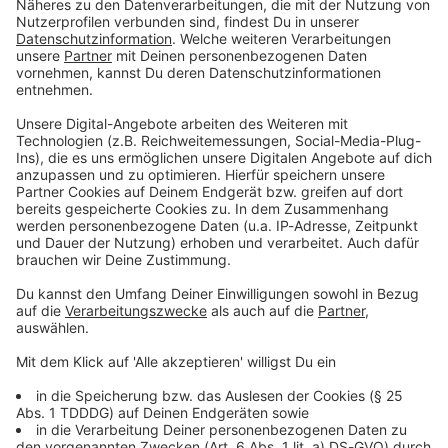
Du möchtest uns etwas sagen?
Studio Hotline
Kontaktformular
Sprachnachricht
© dpa-infocom, dpa:260220-930-712293/1
DAS KÖNNTE DICH AUCH INTERESSIEREN
Bayern