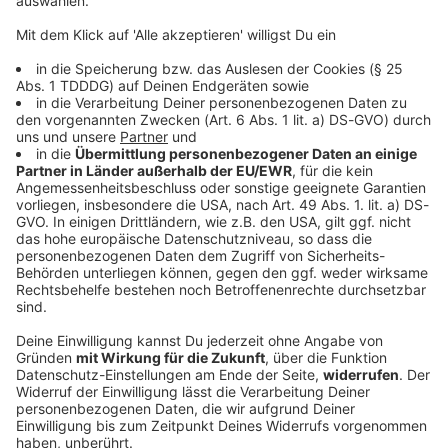
© dpa-infocom, dpa:260612-930-213041/1
DAS KÖNNTE DICH AUCH INTERESSIEREN
Bayern
Mann flieht mit getuntem E-Scooter vor
Polizeikontrolle