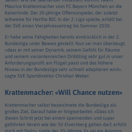
Maurice Krattenmacher vom FC Bayern München an die
Kaiserlinde. Der 20-jährige Offensivspieler, der zuletzt
leihweise für Hertha BSC in der 2. Liga spielte, erhält bei
der SVE einen Vierjahresvertrag bis Sommer 2030.
Er habe seine Fähigkeiten bereits eindrücklich in der 2.
Bundesliga unter Beweis gestellt. Nun sei man überzeugt,
«dass er mit seiner Dynamik, seinem Gefühl für Räume
und seinem variantenreichen Dribbling sehr gut in unser
Anforderungsprofil am Flügel passt und das höhere
Niveau in der Bundesliga sehr schnell adaptieren wird»,
sagte SVE-Sportdirektor Christian Weber.
Krattenmacher: «Will Chance nutzen»
Krattenmacher selbst bezeichnete die Bundesliga als
großes Ziel. Darauf habe er hingearbeitet. «Dass ich
diesen Schritt jetzt bei einem spannenden und super
geführten Verein wie der SV Elversberg gehen darf, erfüllt
mich mit Stolz», sagte der 20-Jährige. Es sei ein Ansporn