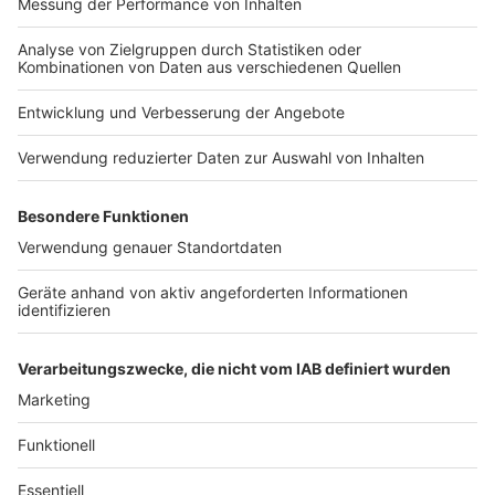
Nutzungsbedingungen
Kontakt
Jobs
Studio-Hotline
Presse
Verkehrs-Hotline
Werben
Archiv
ANTENNE BAYERN GROUP
Stiftung ANTENNE BAYERN
hilft
Teilnahmebedingungen
Grounding Page ANTENNE
BAYERN