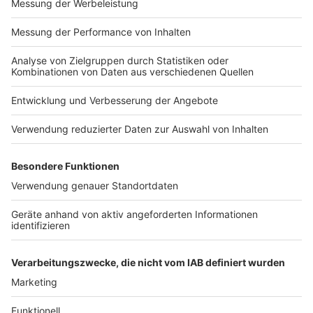
Impressum
Newsletter
Nutzungsbedingungen
Kontakt
Jobs
Studio-Hotline
Presse
Verkehrs-Hotline
Werben
Archiv
ANTENNE BAYERN GROUP
Stiftung ANTENNE BAYERN
hilft
Teilnahmebedingungen
Grounding Page ANTENNE