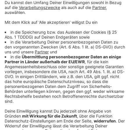
© dpa-infocom, dpa:260623-930-269057/1
DAS KÖNNTE DICH AUCH INTERESSIEREN
Bayern
Bjarnason verlässt Fürth in Richtung
Dänemark