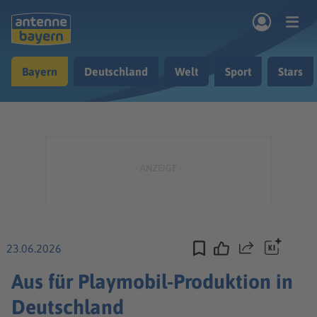
Zum Hauptinhalt springen
Bayern
Deutschland
Welt
Sport
Stars
rogramm
Musik & Radio
Podcasts
Nachrichten
Ratgeber
Kontakt
23.06.2026
Teilen
Aus für Playmobil-Produktion in
Deutschland