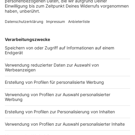
Nach nur einer Saison verabschiedet sich Brynjar Ingi
Bjarnason bei Greuther Fürth und wechselt nach
Dänemark.
DEINE GEMERKTEN ARTIKEL
Du hast dir noch keine Artikel gemerkt
Markiere sie hierfür mit einem