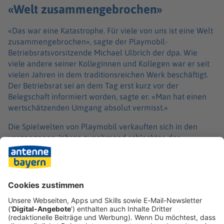
«Welt zusammengebrochen»
«Das war eine Katastrophe. Für viele von uns ist eine Welt
zusammengebrochen», sagte der Playmobil-
Betriebsratsvorsitzende Michael Ulbrich der dpa. Wie
viele andere seiner Kolleginnen und Kollegen war er seit
vielen Jahren in dem traditionsreichen Werk beschäftigt.
Der Betriebsrat sei an dem Tag erst kurz vor der
Belegschaft informiert worden, sagte er. «Man hat einen
wertschätzenden Umgang absolut vermisst.»
Die Spielwelten von Playmobil verkauften sich in den
vergangenen Jahren zunehmend schlechter, der
Hersteller verzeichnete wiederholt Umsatzrückgänge. Die
Schließung des Werks in Dietenhofen sei aufgrund der
hohen Lohn- und Energiekosten unausweichlich gewesen,
sagte der Sprecher. Ziel sei es, wieder nachhaltig zu
wachsen und das Unternehmen zu stabilisieren.