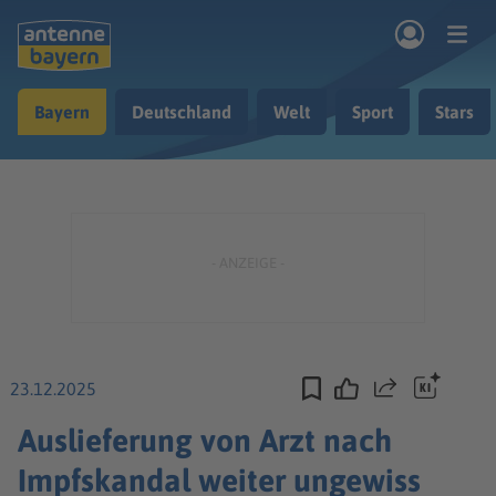
Zum Hauptinhalt springen
Bayern
Deutschland
Welt
Sport
Stars
rogramm
Musik & Radio
Podcasts
Nachrichten
Ratgeber
Kontakt
23.12.2025
Teilen
Auslieferung von Arzt nach
Impfskandal weiter ungewiss