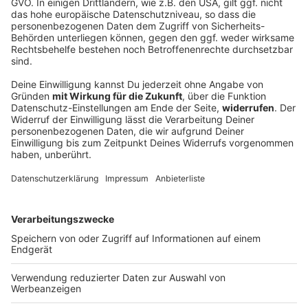
Bayern lockert wegen Dürre Regeln für Bio-
Tierhaltung
Das Landwirtschaftsministerium stuft die
Versorgungslage mit Futtermitteln als
Katastrophenfall ein - das ermöglicht Bio-Bauern, auf
nichtökologisches Heu oder Silage auszuweichen.
DEINE GEMERKTEN ARTIKEL
Du hast dir noch keine Artikel gemerkt
Markiere sie hierfür mit einem