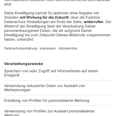
100 Tage im Amt – Dominik Krause zieht erste
Bilanz
Seit dem 1. Mai ist Dominik Krause Münchner
Oberbürgermeister – als Zweitjüngster im Amt und
als erster Grüner überhaupt. Jetzt zieht er eine erste
Bilanz.
DEINE GEMERKTEN ARTIKEL
Du hast dir noch keine Artikel gemerkt
Markiere sie hierfür mit einem