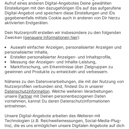
Immer auf dem Laufenden
bleiben!
Verpass' nichts mehr - mit unserem kostenlosen
ANTENNE BAYERN Newsletter. Ob Nachrichten,
Lifestyle oder unsere neuesten Aktionen - wir
informieren dich.
Zum Newsletter anmelden
Du möchtest uns etwas sagen?
Studio Hotline