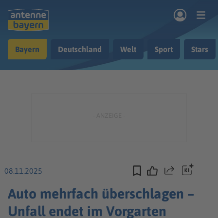
Zum Hauptinhalt springen
Bayern
Deutschland
Welt
Sport
Stars
rogramm
Musik & Radio
Podcasts
Nachrichten
Ratgeber
Kontakt
08.11.2025
Teilen
Auto mehrfach überschlagen –
Unfall endet im Vorgarten