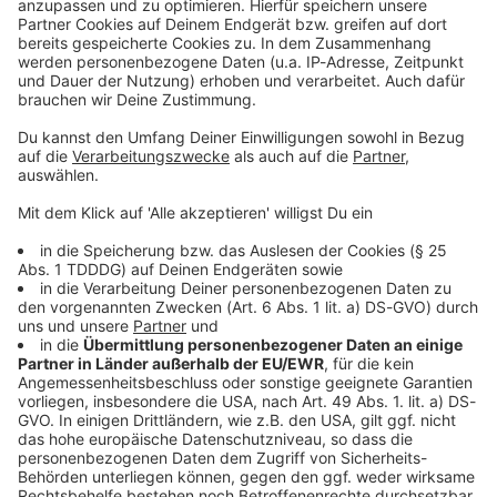
Kontaktformular
Sprachnachricht
© dpa-infocom, dpa:251108-930-265703/3
DAS KÖNNTE DICH AUCH INTERESSIEREN
Bayern