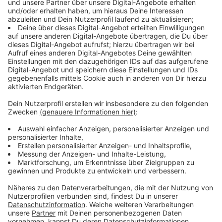
Immer auf dem Laufenden
bleiben!
Verpass' nichts mehr - mit unserem kostenlosen
ANTENNE BAYERN Newsletter. Ob Nachrichten,
Lifestyle oder unsere neuesten Aktionen - wir
informieren dich.
Zum Newsletter anmelden
Du möchtest uns etwas sagen?