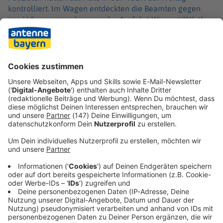
kontrolliert. Im Wagen entdeckten die Beamten gegen
zwei Uhr morgens kurz vor der Ausfahrt Wiesent/Wörth
an der Donau dann «sprengstoffverdächtige
Gegenstände». Ein größeres Polizeiaufgebot sicherte den
Einsatzort daraufhin großräumig ab. Die Fahrerin und der
Beifahrer wurden festgenommen.