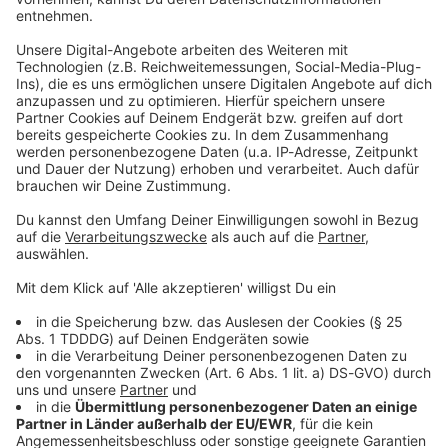
Studio Hotline
Kontaktformular
Sprachnachricht
© dpa-infocom, dpa:260130-930-619073/1
DAS KÖNNTE DICH AUCH INTERESSIEREN
Bayern