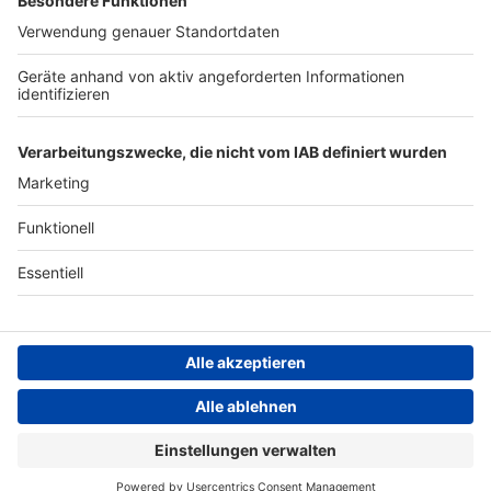
Archiv
ANTENNE BAYERN GROUP
Stiftung ANTENNE BAYERN
hilft
Teilnahmebedingungen
Grounding Page ANTENNE
BAYERN
Datenschutz­erklärung
Cookie- und Drittanbieter-
einstellungen
Persönliche Datenkontrolle
ANTENNE BAYERN Live
Bayerns beste Musik