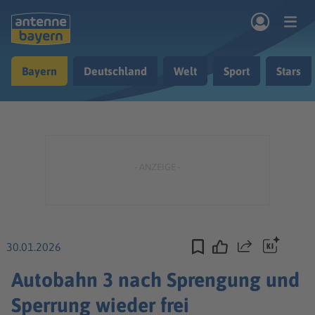
Zum Hauptinhalt springen
Bayern
Deutschland
Welt
Sport
Stars
rogramm
Musik & Radio
Podcasts
Nachrichten
Ratgeber
Kontakt
30.01.2026
Teilen
Autobahn 3 nach Sprengung und
Sperrung wieder frei