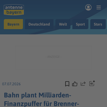
Zum Hauptinhalt springen
Bayern
Deutschland
Welt
Sport
Stars
rogramm
Musik & Radio
Podcasts
Nachrichten
Ratgeber
Kontakt
07.07.2026
Teilen
Bahn plant Milliarden-
Finanzpuffer für Brenner-