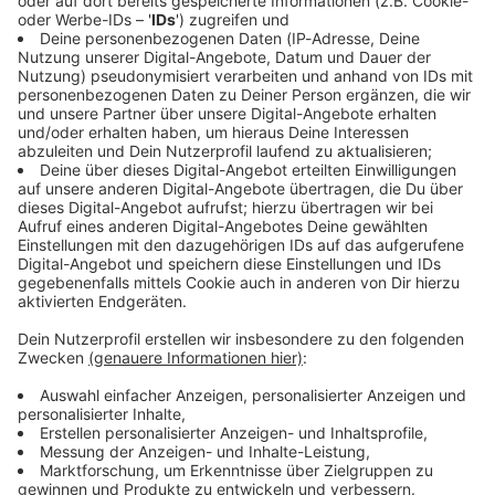
Immer auf dem Laufenden
bleiben!
Verpass' nichts mehr - mit unserem kostenlosen
ANTENNE BAYERN Newsletter. Ob Nachrichten,
Lifestyle oder unsere neuesten Aktionen - wir
informieren dich.
Zum Newsletter anmelden