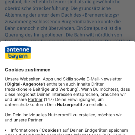
geplant, die erheblich teurer sind als die gewöhnliche
oberirdische Streckenführung. Die grundsätzliche
Ablehnung der unter dem Dach des «Brennerdialogs»
zusammengeschlossenen Bürgerinitiativen konnte die
Bahn dennoch nicht überwinden. Ein Streitpunkt ist die
Querung des Inn geblieben. Die Bahn will nördlich von
Rosenheim eine Brücke über den Fluss bauen. Die CSU hat
im Bundestag eine Untertunnelung ins Spiel gebracht, die
laut DB weitere drei Milliarden Euro kosten würde.