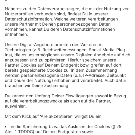
Du möchtest uns etwas sagen?
Studio Hotline
Kontaktformular
Sprachnachricht
© dpa-infocom, dpa:260706-930-342107/5
DAS KÖNNTE DICH AUCH INTERESSIEREN
Bayern