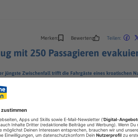
Merken:
Bewerten:
Teilen:
g mit 250 Passagieren evakuier
er jüngste Zwischenfall trifft die Fahrgäste eines kroatischen N