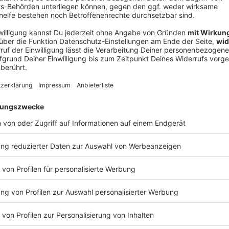
V
Ne
od
 technischer Defekt
tzte Bremse war demnach das Zugpersonal. Die
tzte Bremse mit Feuerlöschern und brachten so den
utmaßlich ein technischer Defekt. Feuerwehr-
die Evakuierung der vielen Fahrgäste eine
in einer Turnhalle untergebracht und setzten ihre
uttgart dann im Laufe des Morgens mit anderen Zügen