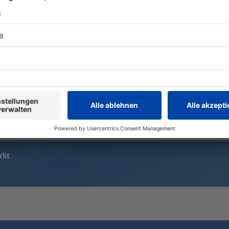
In einer Wohnanlage für ältere
Menschen brennt das
Kurz vor dem
Dachgeschoss. Die Senioren
ohnmächtig:
müssen ihre Quartiere verlassen.
Marinković t
Atemzug auf
Rekord bleib
der Versuch 
damit umgeh
rkt