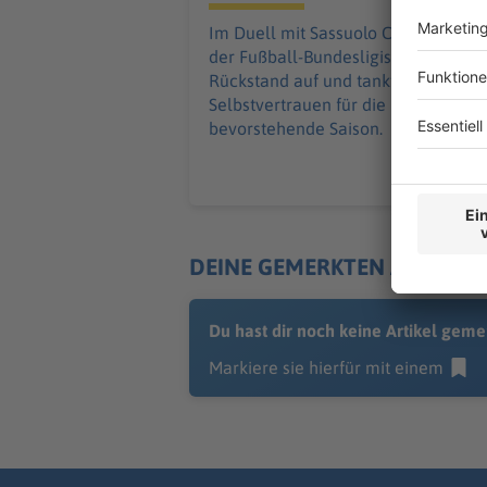
Im Duell mit Sassuolo Calcio holt
der Fußball-Bundesligist einen 0:2-
Rückstand auf und tankt weiteres
Selbstvertrauen für die
bevorstehende Saison.
DEINE GEMERKTEN ARTIKEL
Du hast dir noch keine Artikel geme
Markiere sie hierfür mit einem