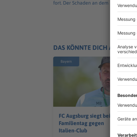
fort. Der Schaden an dem Zug ist nach
DAS KÖNNTE DICH AUCH IN
Bayern
FC Augsburg siegt beim
Familientag gegen
Italien-Club