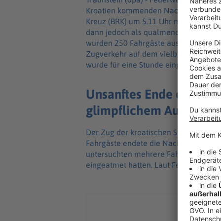
Kroatien kommenden Nachtzug evakuie
Kreuz (BRK) um 5.11 Uhr morgens ein.
dann jedoch als qualmende Bremse her
wurden 250 Fahrgäste aus dem Zug ev
Zugverkehr auf dem vielbefahrenen S
wurde für eine Stunde eingestellt.
Unsanftes Ende einer nä
glimpflichem Ausgang
Der Zug der kroatischen Staatsbahn wa
Fahrgäste endete die Nachtruhe wegen
untersuchten mehrere Fahrgäste, die 
eingeatmet hatten. Laut Feuerwehr m