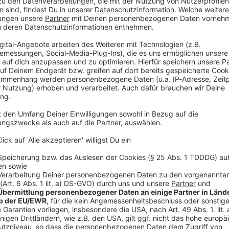
rt. Der Großalarm ging laut Bayerischem Roten
 Gemeldet worden war ein Brand im Zug, der sich
ausstellte. Laut Kreisfeuerwehrverband Traunstein
akuiert, das BRK sprach von 200 Menschen. Der
treckenabschnitt zwischen Salzburg und München
chtlichen Zugfahrt mit
r von Zagreb nach Stuttgart unterwegs, für die
 der Evakuierung dann vorzeitig. Notärzte
den von der überhitzten Bremse erzeugten Rauch
usste niemand ins Krankenhaus gebracht werden.