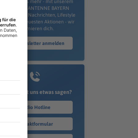
erpass' nichts mehr - mit unserem
kostenlosen ANTENNE BAYERN
wsletter. Ob Nachrichten, Lifestyle
er unsere neuesten Aktionen - wir
informieren dich.
Zum Newsletter anmelden
Du möchtest uns etwas sagen?
Studio Hotline
Kontaktformular