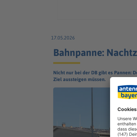
17.05.2026
Bahnpanne: Nachtzu
Nicht nur bei der DB gibt es Pannen: D
Ziel aussteigen müssen.