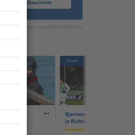
Sprachnachricht
© dpa-infocom, dpa:260517-930-90172/2
Bayern
oppt
Bjarnason verlässt Fürth
er kurz vor
in Richtung Dänemark
rd