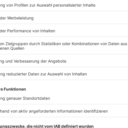
 erster Einschätzung gering.
TERESSIEREN
Bayern
Bayern
Senioren-Wohnanlage
Blackout st
wegen Feuer evakuiert
Apnoetauch
Tiefenreko