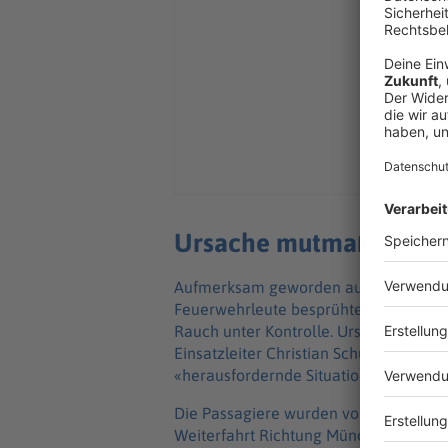
Ursache mutmaßlich ein
Aufmerksam geworden auf die überhi
Feuerwehrleute besprühten die überhi
Rauch unter Kontrolle. Ursache war m
Einsatzleiter Christian Schulz nannte 
«herausfordernde Situation».
Die Passagiere wurden vorübergehend 
Weiterfahrt Richtung München und St