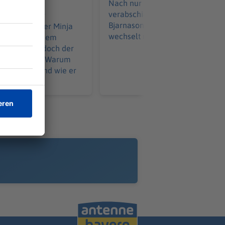
Nach nur einer Saison
verabschiedet sich Brynjar Ingi
 Ziel wird er
Bjarnason bei Greuther Fürth un
 Apnoetaucher Minja
wechselt nach Dänemark.
aucht mit einem
 85 Meter – doch der
t unerreicht. Warum
nicht zählt und wie er
t.