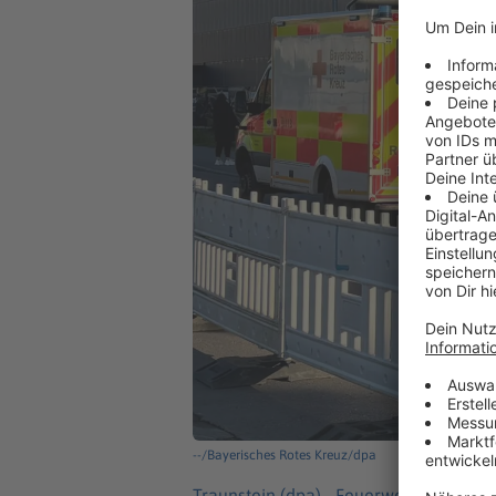
--/Bayerisches Rotes Kreuz/dpa
Traunstein (dpa) -
Feuerwehr und Sanit