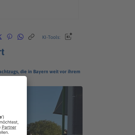
KI-Tools:
t
achtzugs, die in Bayern weit vor ihrem