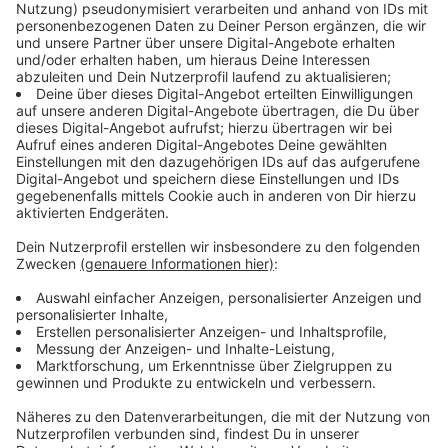
Immer auf dem Laufenden
bleiben!
Verpass' nichts mehr - mit unserem kostenlosen
ANTENNE BAYERN Newsletter. Ob Nachrichten,
Lifestyle oder unsere neuesten Aktionen - wir
informieren dich.
Zum Newsletter anmelden