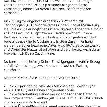
Du möchtest uns etwas sagen?
Studio Hotline
Kontaktformular
Sprachnachricht
© dpa-infocom, dpa:260614-930-221401/1
DAS KÖNNTE DICH AUCH INTERESSIEREN
Bayern