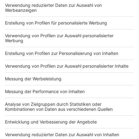
Du hast dir noch keine Artikel gemerkt
Markiere sie hierfür mit einem
Impressum
Newsletter
Nutzungsbedingungen
Kontakt
Jobs
Studio-Hotline
Presse
Verkehrs-Hotline
Werben