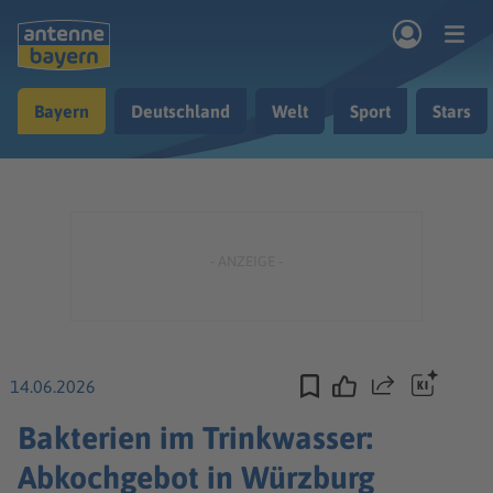
Zum Hauptinhalt springen
Bayern
Deutschland
Welt
Sport
Stars
rogramm
Musik & Radio
Podcasts
Nachrichten
Ratgeber
Kontakt
14.06.2026
Teilen
Bakterien im Trinkwasser:
Abkochgebot in Würzburg