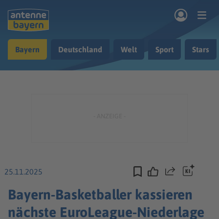
Zum Hauptinhalt springen
Bayern
Deutschland
Welt
Sport
Stars
rogramm
Musik & Radio
Podcasts
Nachrichten
Ratgeber
Kontakt
25.11.2025
Teilen
Bayern-Basketballer kassieren
nächste EuroLeague-Niederlage