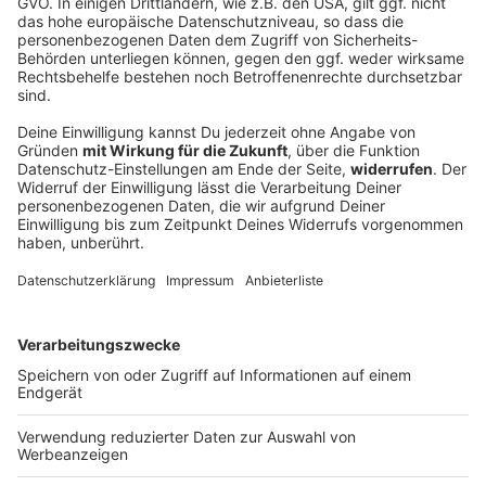
FC Augsburg siegt beim Familientag gegen
Italien-Club
Im Duell mit Sassuolo Calcio holt der Fußball-
Bundesligist einen 0:2-Rückstand auf und tankt
weiteres Selbstvertrauen für die bevorstehende
Saison.
DEINE GEMERKTEN ARTIKEL
Du hast dir noch keine Artikel gemerkt
Markiere sie hierfür mit einem