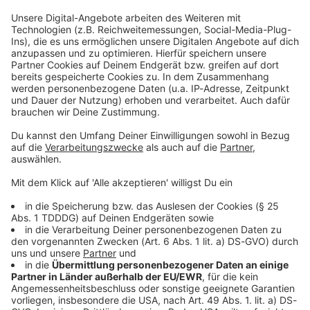
Studio Hotline
Kontaktformular
Sprachnachricht
© dpa-infocom, dpa:251125-930-340923/1
DAS KÖNNTE DICH AUCH INTERESSIEREN
Bayern