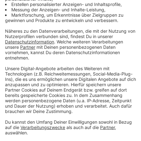
Du möchtest uns etwas sagen?
Studio Hotline
Kontaktformular
Sprachnachricht
© dpa-infocom, dpa:260209-930-661017/1