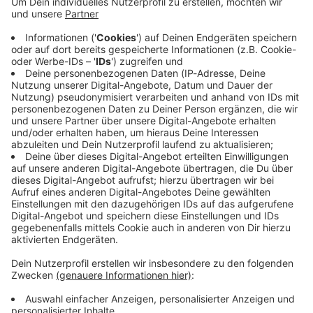
Immer auf dem Laufenden
bleiben!
Verpass' nichts mehr - mit unserem kostenlosen
ANTENNE BAYERN Newsletter. Ob Nachrichten,
Lifestyle oder unsere neuesten Aktionen - wir
informieren dich.
Zum Newsletter anmelden