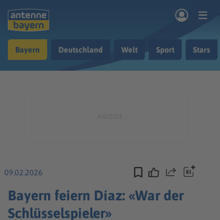
Zum Hauptinhalt springen
Bayern
Deutschland
Welt
Sport
Stars
rogramm
Musik & Radio
Podcasts
Nachrichten
Ratgeber
Kontakt
09.02.2026
Teilen
Bayern feiern Díaz: «War der
Schlüsselspieler»