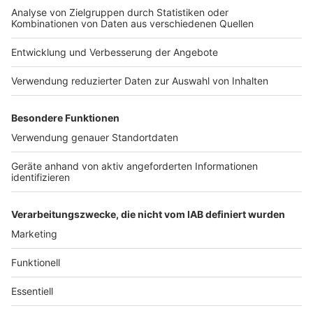
Nutzungsbedingungen
Kontakt
Jobs
Studio-Hotline
Presse
Verkehrs-Hotline
Werben
Archiv
ANTENNE BAYERN GROUP
Stiftung ANTENNE BAYERN
hilft
Teilnahmebedingungen
Grounding Page ANTENNE
BAYERN
Datenschutz­erklärung