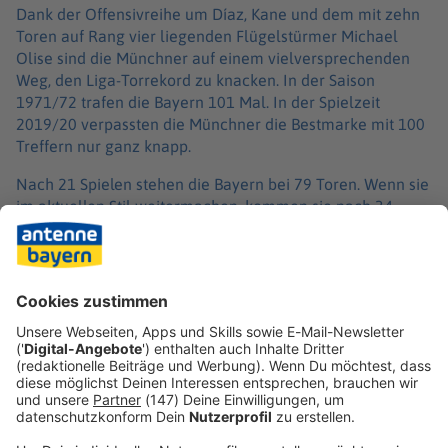
Dank der Offensivreihe um Díaz, Kane und dem mit zehn
Toren auf Rang vier liegenden Flügelstürmer Michael
Olise sind die Münchner auf einem vielversprechenden
Weg, den Liga-Torrekord zu knacken. In der Saison
1971/72 trafen die Bayern 101 Mal. In der Spielzeit
2019/20 verpassten die Münchner die Bestmarke mit 100
Treffern nur ganz knapp.
Nach 21 Spielen stehen die Bayern bei 79 Toren. Wenn sie
im aktuellen Stil weitermachen, kommen sie nach 34
Spieltagen auf deutlich mehr als 100 Treffer. «Im Moment
ist das noch keine Priorität für mich», sagte Kompany zur
Rekordsteigerung. Für den Trainer steht der Meistertitel
an erster Stelle.