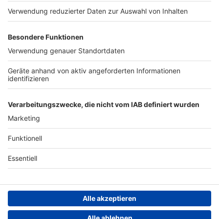
Werben
Archiv
ANTENNE BAYERN GROUP
Stiftung ANTENNE BAYERN
hilft
Teilnahmebedingungen
Grounding Page ANTENNE
BAYERN
Datenschutz­erklärung
Cookie- und Drittanbieter-
einstellungen
Persönliche Datenkontrolle