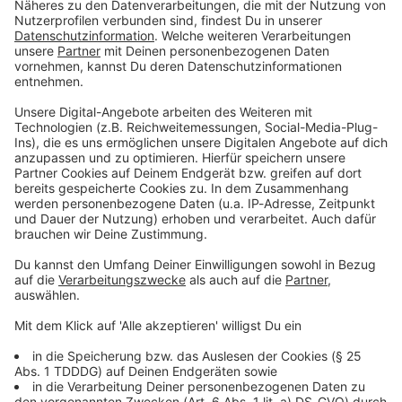
Du möchtest uns etwas sagen?
Studio Hotline
Kontaktformular
Sprachnachricht
© dpa-infocom, dpa:260611-930-205013/3
DAS KÖNNTE DICH AUCH INTERESSIEREN
Bayern