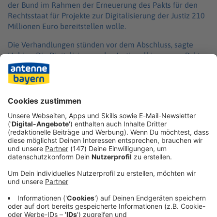
der Bund im Rahmen der Erneuerung des Pakts für den
Rechtsstaat für Projekte zur Digitalisierung der Justiz 210
Millionen Euro bereitstellen wolle.
Die Verhandlungen stünden vor dem Abschluss, sagte
Hubig. «Die Digitalisierung der Justiz soll im neuen Pakt
eine zentrale Rolle einnehmen.» Ziel müsse sein, «dass
diese Investitionen für die Bürgerinnen und Bürger auch
schnell unmittelbar spürbar werden – in Form einer Justiz,
die technologisch auf der Höhe der Zeit und möglichst
einfach zugänglich ist».