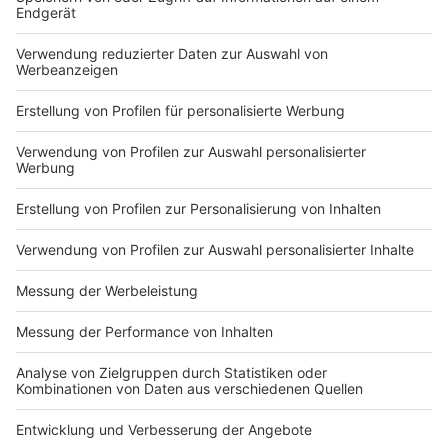
Du hast dir noch keine Artikel gemerkt
Markiere sie hierfür mit einem
Impressum
Newsletter
Nutzungsbedingungen
Kontakt
Jobs
Studio-Hotline
Presse
Verkehrs-Hotline