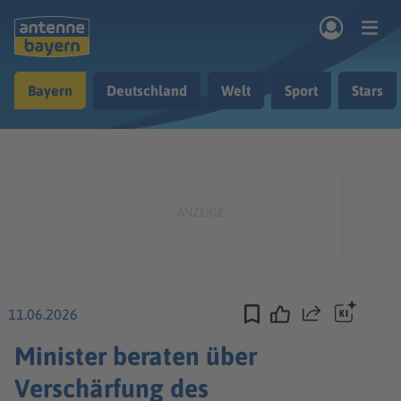
Zum Hauptinhalt springen
Bayern
Deutschland
Welt
Sport
Stars
rogramm
Musik & Radio
Podcasts
Nachrichten
Ratgeber
Kontakt
11.06.2026
Teilen
Minister beraten über
Verschärfung des