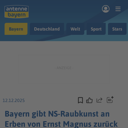
Zum Hauptinhalt springen
Bayern
Deutschland
Welt
Sport
Stars
rogramm
Musik & Radio
Podcasts
Nachrichten
Ratgeber
Kontakt
12.12.2025
Teilen
Bayern gibt NS-Raubkunst an
Erben von Ernst Magnus zurück