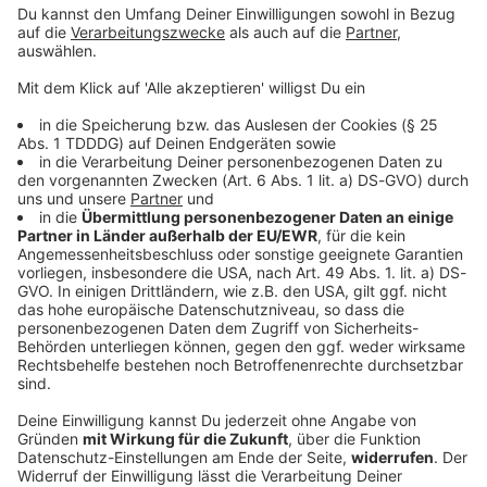
© dpa-infocom, dpa:251212-930-414280/1
DAS KÖNNTE DICH AUCH INTERESSIEREN
Bayern
Fünf Schwerverletzte bei Verkehrsunfall bei
Straubing