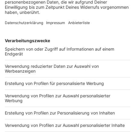
Zwei Fahrer aus Tschechien sind in Ostbayern mit
ihren Fahrzeugen frontal zusammengestoßen. Ein
drittes Auto wurde in den Unfall verwickelt.
DEINE GEMERKTEN ARTIKEL
Du hast dir noch keine Artikel gemerkt
Markiere sie hierfür mit einem