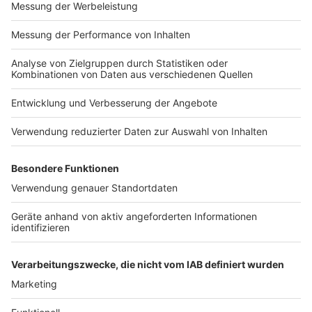
Impressum
Newsletter
Nutzungsbedingungen
Kontakt
Jobs
Studio-Hotline
Presse
Verkehrs-Hotline
Werben
Archiv
ANTENNE BAYERN GROUP
Stiftung ANTENNE BAYERN
hilft
Teilnahmebedingungen
Grounding Page ANTENNE