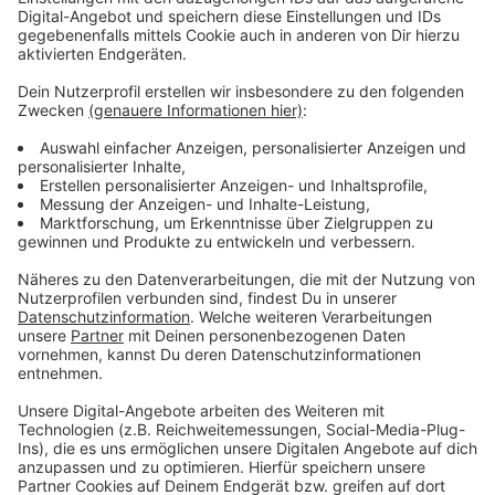
bleiben!
Verpass' nichts mehr - mit unserem kostenlosen
ANTENNE BAYERN Newsletter. Ob Nachrichten,
Lifestyle oder unsere neuesten Aktionen - wir
informieren dich.
Zum Newsletter anmelden
Du möchtest uns etwas sagen?
Studio Hotline
Kontaktformular