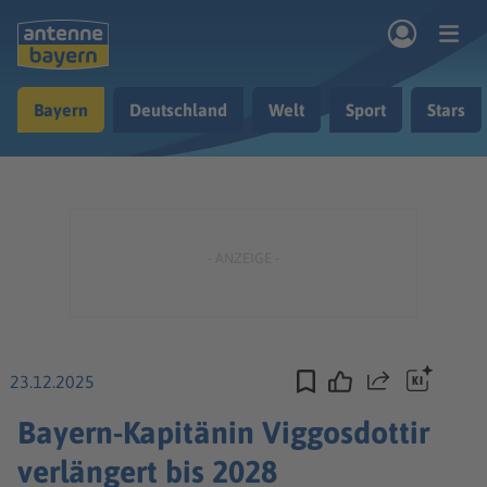
Zum Hauptinhalt springen
Bayern
Deutschland
Welt
Sport
Stars
rogramm
Musik & Radio
Podcasts
Nachrichten
Ratgeber
Kontakt
23.12.2025
Teilen
Bayern-Kapitänin Viggosdottir
verlängert bis 2028