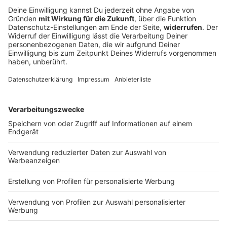
Männer klauen Plastikkrokodil auf
Festgelände in Straubing
Mit einem drei Meter langen Krokodil spazieren zwei
Männer übers Volksfest. Was hinter dem kuriosen
Diebstahl steckt und welche weiteren Vorfälle es am
Auftaktabend des Volksfests in Straubing gab.
DEINE GEMERKTEN ARTIKEL
Du hast dir noch keine Artikel gemerkt
Markiere sie hierfür mit einem