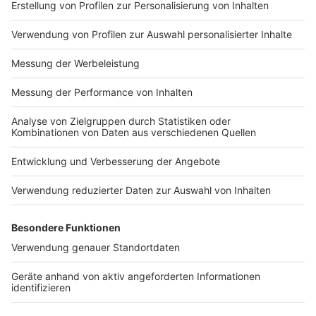
Impressum
Newsletter
Nutzungsbedingungen
Kontakt
Jobs
Studio-Hotline
Presse
Verkehrs-Hotline
Werben
Archiv
ANTENNE BAYERN GROUP
Stiftung ANTENNE BAYERN
hilft