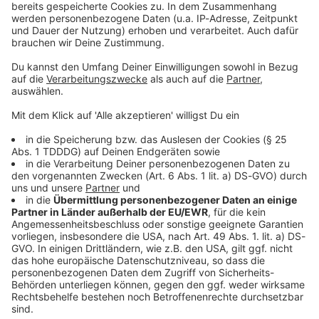
Sprachnachricht
© dpa-infocom, dpa:251223-930-461743/1
DAS KÖNNTE DICH AUCH INTERESSIEREN
Bayern