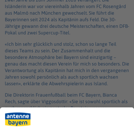
Isländerin war vor viereinhalb Jahren vom FC Rosengård
aus Malmö nach München gewechselt. Sie führt die
Bayerinnen seit 2024 als Kapitänin aufs Feld. Die 30-
Jährige gewann drei deutsche Meisterschaften, einen DFB-
Pokal und zwei Supercup-Titel.
«Ich bin sehr glücklich und stolz, schon so lange Teil
dieses Teams zu sein. Der Zusammenhalt und die
besondere Atmosphäre bei Bayern sind einzigartig –
genau das macht diesen Verein für mich so besonders. Die
Verantwortung als Kapitänin hat mich in den vergangenen
Jahren sowohl persönlich als auch sportlich wachsen
lassen», erklärte die Abwehrspielerin aus Island.
Die Direktorin Frauenfußball beim FC Bayern, Bianca
Rech, sagte über Viggosdottir: «Sie ist sowohl sportlich als
auch menschlich ein zentraler Baustein unserer
Mannschaft. Ihre Professionalität, ihr Teamgeist und ihre
Verlässlichkeit zeichnen sie aus und machen sie zu einer
wichtigen Stütze. Glódís lebt die Werte des FC Bayern auf