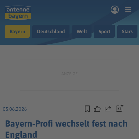
Zum Hauptinhalt springen
Bayern
Deutschland
Welt
Sport
Stars
rogramm
Musik & Radio
Podcasts
Nachrichten
Ratgeber
Kontakt
05.06.2026
Teilen
Bayern-Profi wechselt fest nach
England