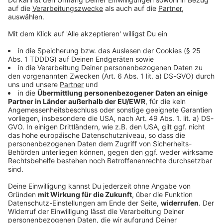
© dpa-infocom, dpa:260605-930-176954/1
DAS KÖNNTE DICH AUCH INTERESSIEREN
Bayern
Fürther Ziel vor Saisonstart: Kein Szenario wie
in Vorsaison