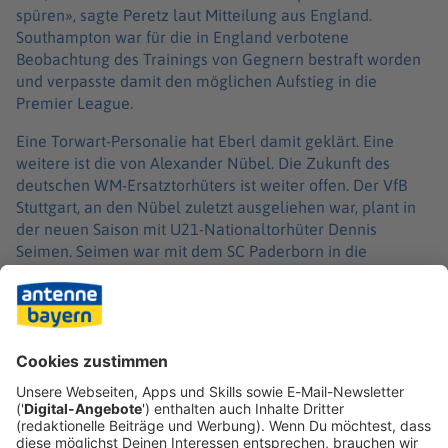
spüren», sagte Peretz laut Mitteilung aus England.
Southampton war für die in England verbotene
Beobachtung des Trainings von Gegnern bestraft worden
und verpasste damit den möglichen Aufstieg in die
Premier League.
Eine Torwart-Personalie hat Eberl damit geklärt. Eine
weitere ist die von Alexander Nübel. Die Zukunft des
deutschen WM-Ersatztorhüters ist weiter offen. Der VfB
Stuttgart, an den Nübel zuletzt ausgeliehen war, plant in
der neuen Saison mit U21-Nationaltorhüter Dennis
Seimen. Seimen war mit dem SC Paderborn in die
Bundesliga aufgestiegen.
Bayern plant ohne Nübel. Die Münchner setzen in der
neuen Saison auf Manuel Neuer (40), Jonas Urbig (22) und
Sven Ulreich (37). Nübels Bayern-Vertrag läuft noch bis
zum 30. Juni 2029.