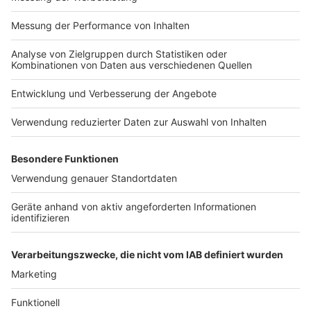
Impressum
Newsletter
Nutzungsbedingungen
Kontakt
Jobs
Studio-Hotline
Presse
Verkehrs-Hotline
Werben
Archiv
ANTENNE BAYERN GROUP
Stiftung ANTENNE BAYERN
hilft
Teilnahmebedingungen
Grounding Page ANTENNE
BAYERN