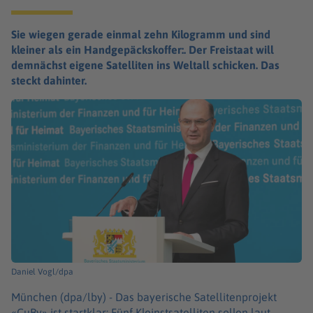
Sie wiegen gerade einmal zehn Kilogramm und sind
kleiner als ein Handgepäckskoffer:. Der Freistaat will
demnächst eigene Satelliten ins Weltall schicken. Das
steckt dahinter.
Daniel Vogl/dpa
München (dpa/lby) -
Das bayerische Satellitenprojekt
«CuBy» ist startklar: Fünf Kleinstsatelliten sollen laut