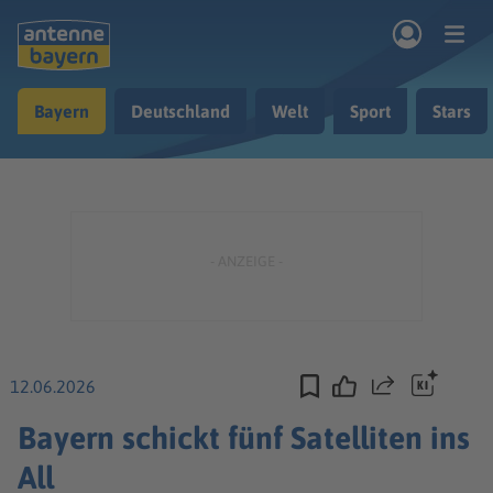
Zum Hauptinhalt springen
Bayern
Deutschland
Welt
Sport
Stars
rogramm
Musik & Radio
Podcasts
Nachrichten
Ratgeber
Kontakt
12.06.2026
Teilen
Bayern schickt fünf Satelliten ins
All