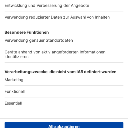
Presse
Verkehrs-Hotline
Werben
Archiv
ANTENNE BAYERN GROUP
Stiftung ANTENNE BAYERN
hilft
Teilnahmebedingungen
Grounding Page ANTENNE
BAYERN
Datenschutz­erklärung
Cookie- und Drittanbieter-
einstellungen