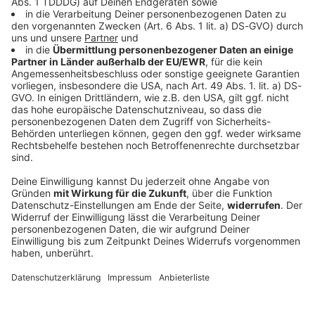
DAS KÖNNTE DICH AUCH INTERESSIEREN
Bayern
Autos kollidieren auf Bundesstraße - Drei
Frauen tot
Auf der B470 kommt es zu einem schweren
Verkehrsunfall mit zwei Fahrzeugen. Offenbar war
Alkohol im Spiel.