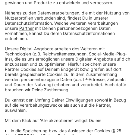
Zum Newsletter anmelden
Du möchtest uns etwas sagen?
Studio Hotline
Kontaktformular
Sprachnachricht
© dpa-infocom, dpa:260612-930-213265/1