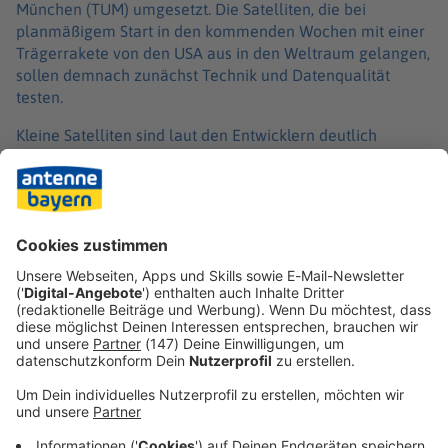
München (TUM) umgesetzt. Die Satelliten, die bei
planmäßigem Start in den kommenden Wochen mit einer
Trägerrakete von den USA aus in den Weltraum gelangen,
sollen demnach zunächst Technik und Datenqualität
testen.
Kleine Satelliten sind laut den Entwicklern deutlich
günstiger als große, sowohl in der Herstellung als auch
bei der Platzierung in der Umlaufbahn, denn: je leichter
die Satelliten, desto günstiger der Raketenstart.
Erste Bilder aus dem All zu fünf Gebieten im Freistaat
werden laut Ministerium erst in einigen Monaten erwartet.
Danach werde über einen Ausbau zur flächendeckenden
Erfassung ganz Bayerns entschieden.