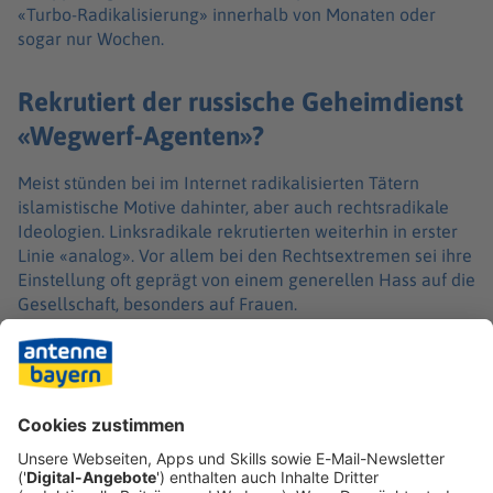
«Turbo-Radikalisierung» innerhalb von Monaten oder
sogar nur Wochen.
Rekrutiert der russische Geheimdienst
«Wegwerf-Agenten»?
Meist stünden bei im Internet radikalisierten Tätern
islamistische Motive dahinter, aber auch rechtsradikale
Ideologien. Linksradikale rekrutierten weiterhin in erster
Linie «analog». Vor allem bei den Rechtsextremen sei ihre
Einstellung oft geprägt von einem generellen Hass auf die
Gesellschaft, besonders auf Frauen.
In einigen dieser Fälle vermuten die Ermittler den
russischen Geheimdienst auf der Suche nach «Wegwerf-
Agenten». In diesen Fällen wüssten die manchmal erst 14,
15 oder 16 Jahre alten, meist männlichen Jugendlichen
wahrscheinlich gar nicht, wer sie instrumentalisiere.