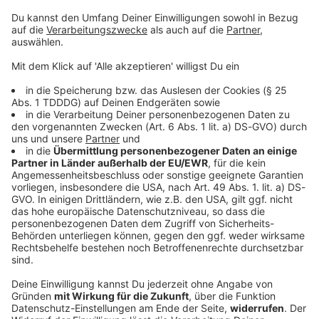
© dpa-infocom, dpa:260625-930-281610/2
DAS KÖNNTE DICH AUCH INTERESSIEREN
Bayern
Nach tödlichem Autounfall: Zug evakuiert