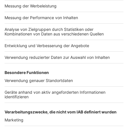
Impressum
Newsletter
Nutzungsbedingungen
Kontakt
Jobs
Studio-Hotline
Presse
Verkehrs-Hotline
Werben
Archiv
ANTENNE BAYERN GROUP
Stiftung ANTENNE BAYERN
hilft
Teilnahmebedingungen
Grounding Page ANTENNE