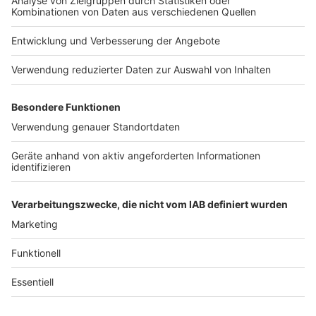
Jobs
Studio-Hotline
Presse
Verkehrs-Hotline
Werben
Archiv
ANTENNE BAYERN GROUP
Stiftung ANTENNE BAYERN
hilft
Teilnahmebedingungen
Grounding Page ANTENNE
BAYERN
Datenschutz­erklärung