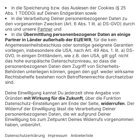
DAS KÖNNTE DICH AUCH INTERESSIEREN
Bayern
Bayern lockert wegen Dürre Regeln für Bio-
Tierhaltung
Das Landwirtschaftsministerium stuft die
Versorgungslage mit Futtermitteln als
Katastrophenfall ein - das ermöglicht Bio-Bauern, auf
nichtökologisches Heu oder Silage auszuweichen.