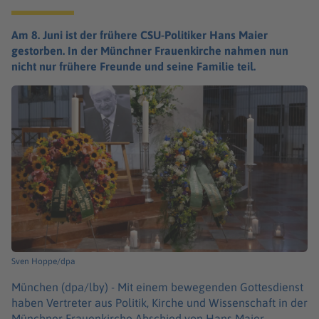
Am 8. Juni ist der frühere CSU-Politiker Hans Maier
gestorben. In der Münchner Frauenkirche nahmen nun
nicht nur frühere Freunde und seine Familie teil.
Sven Hoppe/dpa
München (dpa/lby) -
Mit einem bewegenden Gottesdienst
haben Vertreter aus Politik, Kirche und Wissenschaft in der
Münchner Frauenkirche Abschied von Hans Maier