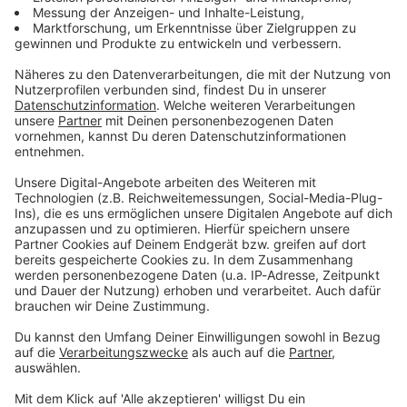
Zum Newsletter anmelden
Du möchtest uns etwas sagen?
Studio Hotline
Kontaktformular
Sprachnachricht
© dpa-infocom, dpa:260617-930-237564/1