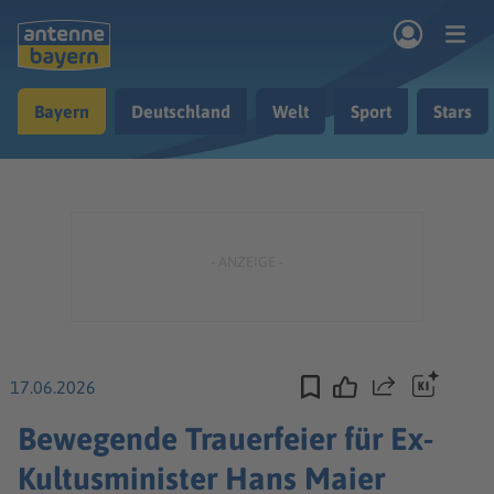
Zum Hauptinhalt springen
Bayern
Deutschland
Welt
Sport
Stars
rogramm
Musik & Radio
Podcasts
Nachrichten
Ratgeber
Kontakt
17.06.2026
Teilen
Bewegende Trauerfeier für Ex-
Kultusminister Hans Maier