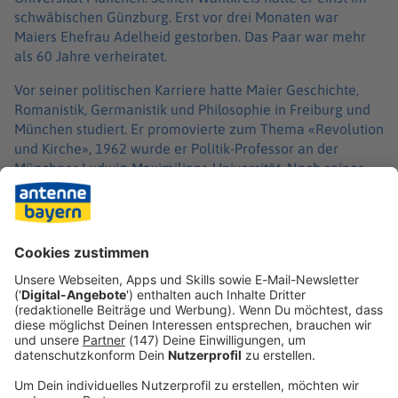
schwäbischen Günzburg. Erst vor drei Monaten war
Maiers Ehefrau Adelheid gestorben. Das Paar war mehr
als 60 Jahre verheiratet.
Vor seiner politischen Karriere hatte Maier Geschichte,
Romanistik, Germanistik und Philosophie in Freiburg und
München studiert. Er promovierte zum Thema «Revolution
und Kirche», 1962 wurde er Politik-Professor an der
Münchner Ludwig-Maximilians-Universität. Nach seiner
Ministerzeit kehrte er dorthin zurück. Er bekam den
renommierten Guardini-Lehrstuhl für christliche
Weltanschauung, Religions- und Kulturtheorie, benannt
nach dem Religionsphilosophen und Theologen Romano
Guardini.