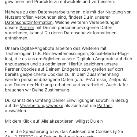
Du möchtest uns etwas sagen?
Studio Hotline
Kontaktformular
Sprachnachricht
© dpa-infocom, dpa:260624-930-276186/1
DAS KÖNNTE DICH AUCH INTERESSIEREN