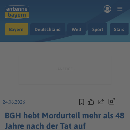
Zum Hauptinhalt springen
Bayern
Deutschland
Welt
Sport
Stars
rogramm
Musik & Radio
Podcasts
Nachrichten
Ratgeber
Kontakt
24.06.2026
Teilen
BGH hebt Mordurteil mehr als 48
Jahre nach der Tat auf