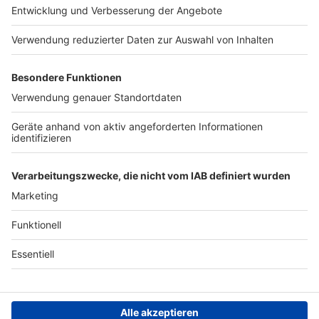
Presse
Verkehrs-Hotline
Werben
Archiv
ANTENNE BAYERN GROUP
Stiftung ANTENNE BAYERN
hilft
Teilnahmebedingungen
Grounding Page ANTENNE
BAYERN
Datenschutz­erklärung
Cookie- und Drittanbieter-
einstellungen