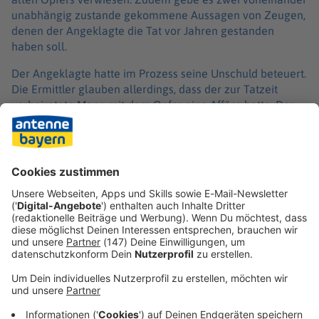
unabhängig zustande gekommene Aussagen von Zeugen,
denen der Angeklagte die Tat vor Jahren gestanden
haben soll.
Der Angeklagte hatte im Prozess seine Unschuld beteuert.
Die Ermittler glauben allerdings, dass der zur Tatzeit
verheiratete Mann mit dem Opfer eine Affäre hatte. Der
damals 24-Jährige soll die angehende Erzieherin mit 14
Messerstichen nahe Kolitzheim bei Schweinfurt getötet
haben, weil die 18-Jährige gedroht haben soll, seiner
damaligen Ehefrau von der Liaison und ihrer angeblichen
Schwangerschaft zu erzählen.