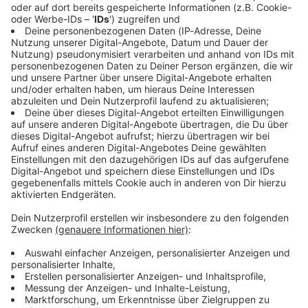
Immer auf dem Laufenden
bleiben!
Verpass' nichts mehr - mit unserem kostenlosen
ANTENNE BAYERN Newsletter. Ob Nachrichten,
Lifestyle oder unsere neuesten Aktionen - wir
informieren dich.
Zum Newsletter anmelden