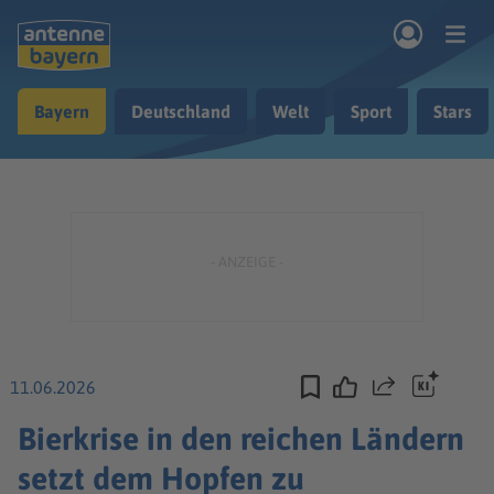
Zum Hauptinhalt springen
Bayern
Deutschland
Welt
Sport
Stars
rogramm
Musik & Radio
Podcasts
Nachrichten
Ratgeber
Kontakt
11.06.2026
Teilen
Bierkrise in den reichen Ländern
setzt dem Hopfen zu