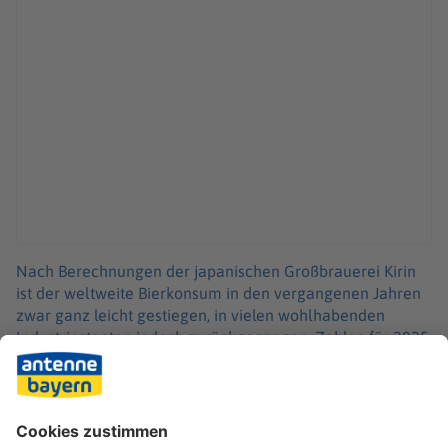
Nach Berechnungen der japanischen Großbrauerei Kirin
ist der weltweite Bierkonsum in den vergangenen Jahren
zwar ganz leicht gestiegen, in vielen wohlhabenden
Industriestaaten jedoch zurückgegangen. Zahlen für 2025
hat der Konzern noch nicht publiziert, doch 2024 wurden
demnach rund um den Globus 194 Milliarden Liter Bier
getrunken. Grundlage der Berechnungen sind weltweite
Umfragen unter Brauerverbänden und Daten der
Statistikämter.