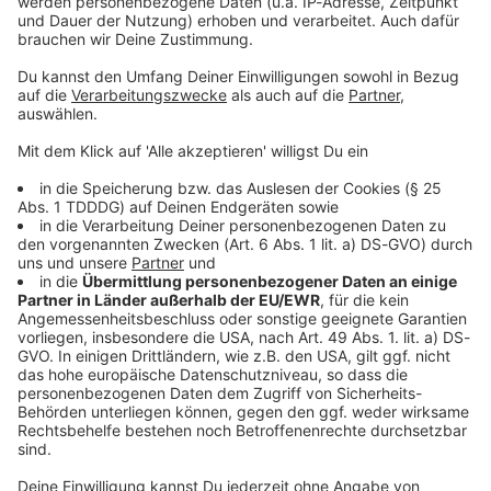
Sprachnachricht
© dpa-infocom, dpa:260611-930-208966/1
DAS KÖNNTE DICH AUCH INTERESSIEREN
Bayern