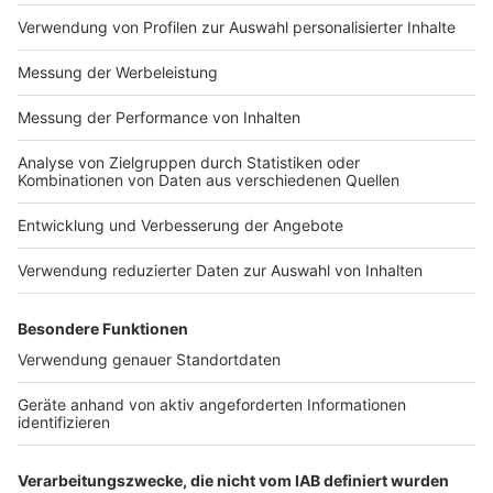
Impressum
Newsletter
Nutzungsbedingungen
Kontakt
Jobs
Studio-Hotline
Presse
Verkehrs-Hotline
Werben
Archiv
ANTENNE BAYERN GROUP
Stiftung ANTENNE BAYERN
hilft
Teilnahmebedingungen