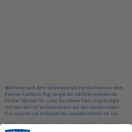
Während nach dem Seitenwechsel Pyrotechnik aus dem
Essener Fanblock flog, sorgte der nächste scheidende
Fürther Stürmer für Jubel bei seinen Fans. Hrgota legte
sich den Ball im Sechzehnereck auf den starken linken
Fuß zurecht und schlenzte ihn unwiderstehlich ins Tor.
Die Essener hatten dennoch weiter ihre Gelegenheiten.
Abschlüsse wie von Michael Kostka (50.) waren aber viel