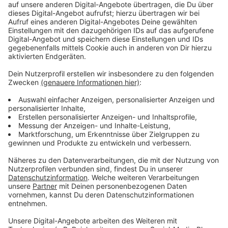
Immer auf dem Laufenden
bleiben!
Verpass' nichts mehr - mit unserem kostenlosen
ANTENNE BAYERN Newsletter. Ob Nachrichten,
Lifestyle oder unsere neuesten Aktionen - wir
informieren dich.
Zum Newsletter anmelden
Du möchtest uns etwas sagen?
Studio Hotline