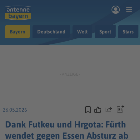
Zum Hauptinhalt springen
Bayern
Deutschland
Welt
Sport
Stars
rogramm
Musik & Radio
Podcasts
Nachrichten
Ratgeber
Kontakt
26.05.2026
Teilen
Dank Futkeu und Hrgota: Fürth
wendet gegen Essen Absturz ab