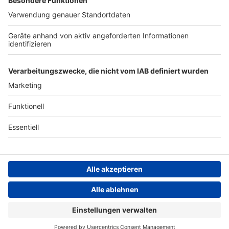
Archiv
ANTENNE BAYERN GROUP
Stiftung ANTENNE BAYERN
hilft
Teilnahmebedingungen
Grounding Page ANTENNE
BAYERN
Datenschutz­erklärung
Cookie- und Drittanbieter-
einstellungen
Persönliche Datenkontrolle
ANTENNE BAYERN Live
Alex Warren – Fever Dream