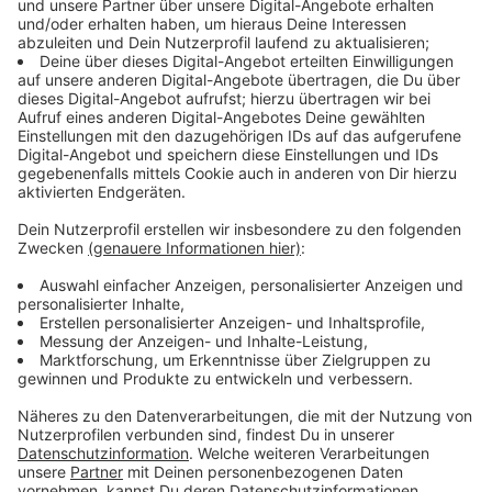
Immer auf dem Laufenden
bleiben!
Verpass' nichts mehr - mit unserem kostenlosen
ANTENNE BAYERN Newsletter. Ob Nachrichten,
Lifestyle oder unsere neuesten Aktionen - wir
informieren dich.
Zum Newsletter anmelden
Du möchtest uns etwas sagen?
Studio Hotline