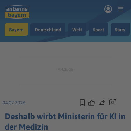
Zum Hauptinhalt springen
Bayern
Deutschland
Welt
Sport
Stars
rogramm
Musik & Radio
Podcasts
Nachrichten
Ratgeber
Kontakt
04.07.2026
Teilen
Deshalb wirbt Ministerin für KI in
der Medizin