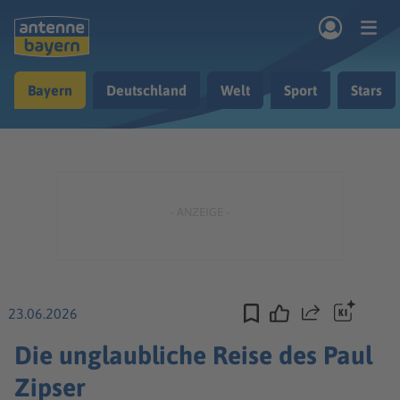
Zum Hauptinhalt springen
Bayern
Deutschland
Welt
Sport
Stars
rogramm
Musik & Radio
Podcasts
Nachrichten
Ratgeber
Kontakt
23.06.2026
Teilen
Die unglaubliche Reise des Paul
Zipser