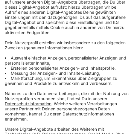
Immer auf dem Laufenden
bleiben!
Verpass' nichts mehr - mit unserem kostenlosen
ANTENNE BAYERN Newsletter. Ob Nachrichten,
Lifestyle oder unsere neuesten Aktionen - wir
informieren dich.
Zum Newsletter anmelden
Du möchtest uns etwas sagen?
Studio Hotline