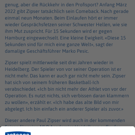
genug, aber die Rückkehr in den Profisport? Anfang März
2022 gibt Zipser tatsächlich sein Comeback. Nach gerade
einmal neun Monaten. Beim Einlaufen hört er immer
wieder Gesprächsfetzen seiner Schwester Hellen, wie sie
ihm Mut zuspricht. Für 15 Sekunden wird er gegen
Hamburg eingewechselt. Eine kleine Ewigkeit. «Diese 15
Sekunden sind für mich eine ganze Welt», sagt der
damalige Geschäftsführer Marko Pesic.
Zipser spielt mittlerweile seit drei Jahren wieder in
Heidelberg. Der Spieler von vor seiner Operation ist er
nicht mehr. Das kann er auch gar nicht mehr sein. Zipser
hat sich von seinem früheren Basketball-Ich
verabschiedet. «Ich bin nicht mehr der Athlet von vor der
Operation. Es nutzt nichts, sich verbissen daran klammern
zu wollen», erzählt er. «Ich habe das alte Bild von mir
abgelegt. Ich bin einfach ein anderer Spieler als zuvor.»
Dieser andere Paul Zipser wird auch in der kommenden
Saison für seine MLP Academics Heidelberg auflaufen,
nach dem Abstieg aus der Bundesliga allerdings nur noch