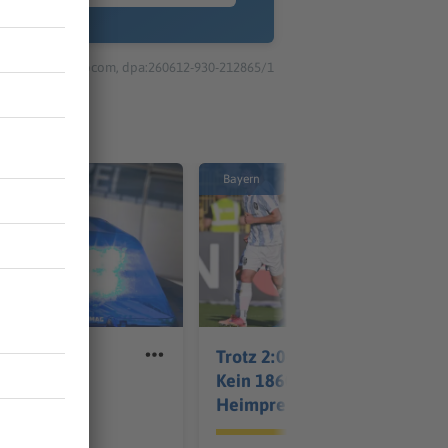
© dpa-infocom, dpa:260612-930-212865/1
Bayern
rast der
Trotz 2:0-Vorsprung:
on - bis an
Kein 1860-Sieg zur
m
Heimpremiere