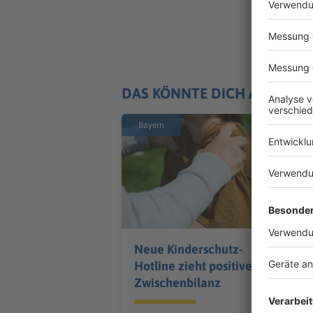
DAS KÖNNTE DICH AUCH IN
Bayern
Neue Kinderschutz-
Hotline zieht positive
Zwischenbilanz