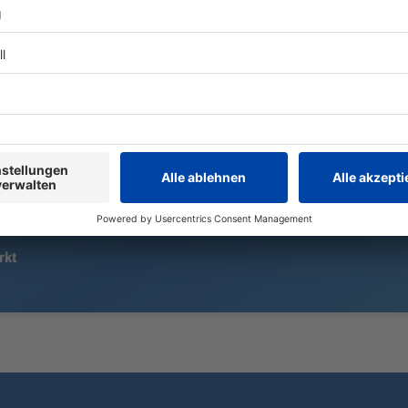
Bayerns Spezialeinheiten nutzen
Mit deutlich
Taser schon länger. Nun testen
Geschwindigk
auch Streifenpolizisten die
Überholmanö
Elektroschockgeräte. So läuft das
Jähriger vor 
Pilotprojekt bisher.
Verfolgungs
Baum. Die Er
um Hinweise
rkt