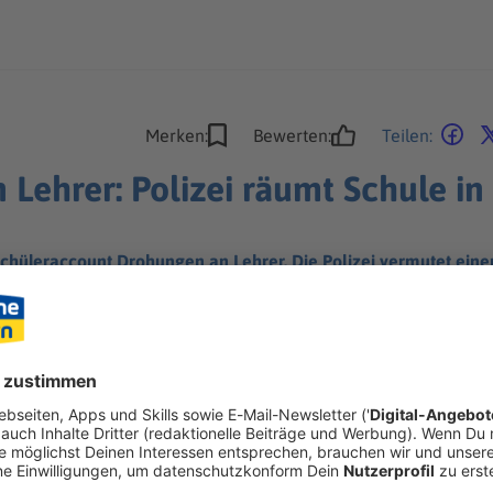
Merken:
Bewerten:
Teilen:
Lehrer: Polizei räumt Schule in 
chüleraccount Drohungen an Lehrer. Die Polizei vermutet eine