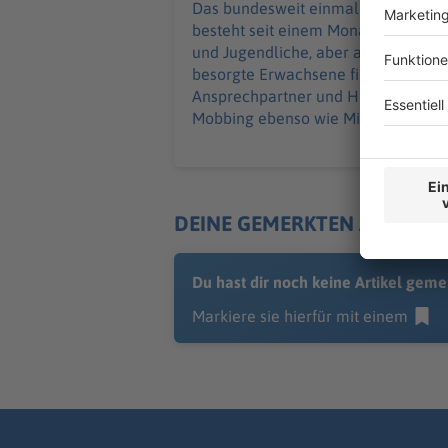
Das bundesweit einmalige Angebot
besteht seit einem Monat. Kinder
und Jugendliche, aber auch
besorgte Erwachsene finden dort
Ansprechpartner und Hilfe - bei
Mobbing ebenso wie Missbrauch.
DEINE GEMERKTEN ARTIKEL
Du hast dir noch keine Artikel geme
Markiere sie hierfür mit einem