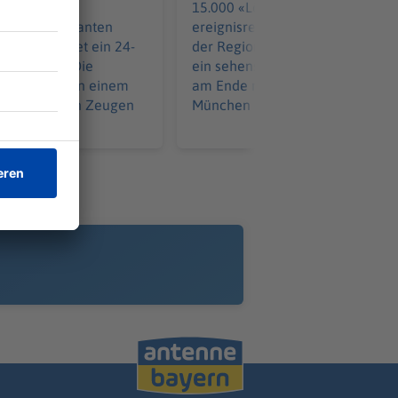
 überhöhter
15.000 «Löwen»-Fans sehen ein
eit und riskanten
ereignisreiche Heimpremiere in
vern flüchtet ein 24-
der Regionalliga: Ein Handelfme
der Polizei. Die
ein sehenswerter Außenrist – un
fahrt endet an einem
am Ende reicht es für 1860
mittler bitten Zeugen
München doch nicht zum Heimsi
.