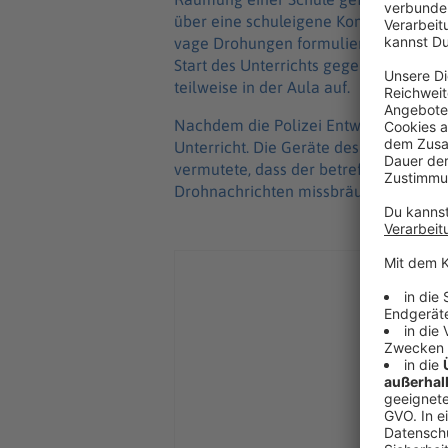
über eine schuleigene Kommunikation
vage Drohungen formuliert, wie die Pol
Start des Unterrichts gegen 7.00 Uhr 
teilweise in der Aula auf.
Nachdem die Polizei Entwarnung gegeb
Unterricht. Die Geräte des betreffende
vermutete, dass der betreffende Acco
Drohnachrichten missbräuchlich verw