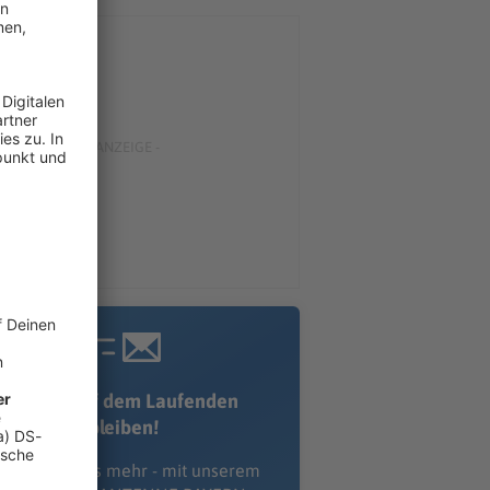
Immer auf dem Laufenden
bleiben!
erpass' nichts mehr - mit unserem