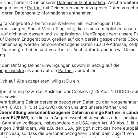
splattform mehrere Lehrkräfte angeschrieben und
izei mitteilte. Zur Sicherheit sei die Schule vor dem
geräumt worden. Die Schüler hielten sich noch
en hatte, startete dann wenig später regulär der
n Schüleraccounts wurden sichergestellt. Die Polizei
unt durch Unbekannte gehackt und für die
endet wurde.
V