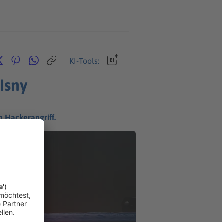
KI-Tools:
Isny
n Hackerangriff.