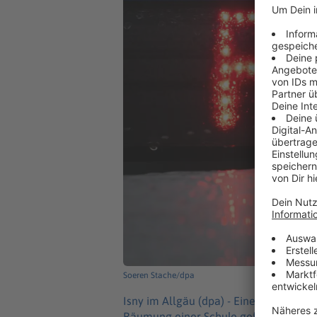
Soeren Stache/dpa
Isny im Allgäu (dpa) -
Eine Drohnachric
Räumung einer Schule geführt. Bislan