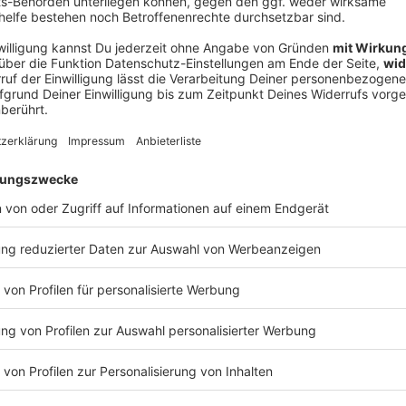
Ne
od