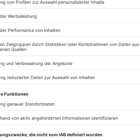
TERESSIEREN
Bayern
Bayern
Taser testen auf Streife:
Autofahrer 
Waffe bisher 19-mal
Polizei dav
eingesetzt
einen Bau