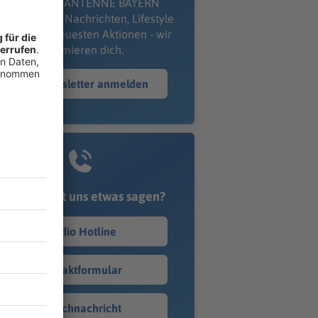
kostenlosen ANTENNE BAYERN
wsletter. Ob Nachrichten, Lifestyle
er unsere neuesten Aktionen - wir
informieren dich.
Zum Newsletter anmelden
Du möchtest uns etwas sagen?
Studio Hotline
Kontaktformular
Sprachnachricht