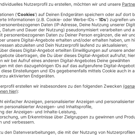
ht hat in Isny im Allgäu (Kreis Ravensburg) zur
g Unbekannte hatten von einem Schüleraccount aus