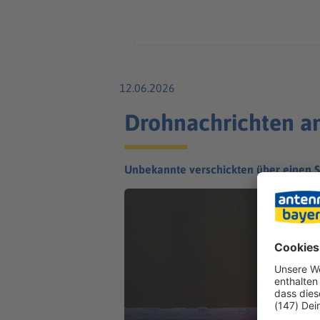
12.06.2026
Drohnachrichten an 
Unbekannte verschickten über einen S