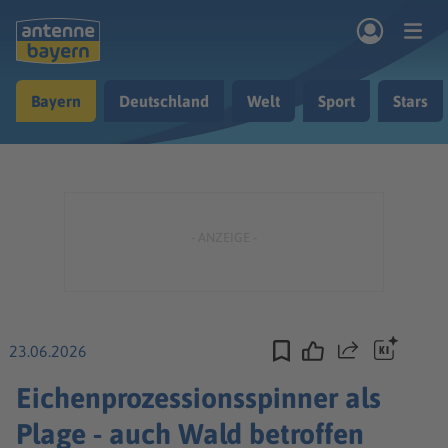
Zum Hauptinhalt springen
Bayern
Deutschland
Welt
Sport
Stars
rogramm
Musik & Radio
Podcasts
Nachrichten
Ratgeber
Kontakt
23.06.2026
Teilen
Eichenprozessionsspinner als
Plage - auch Wald betroffen