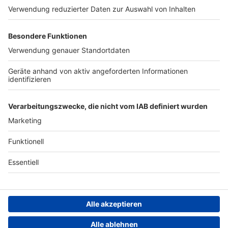
Werben
Archiv
ANTENNE BAYERN GROUP
Stiftung ANTENNE BAYERN
hilft
Teilnahmebedingungen
Grounding Page ANTENNE
BAYERN
Datenschutz­erklärung
Cookie- und Drittanbieter-
einstellungen
Persönliche Datenkontrolle