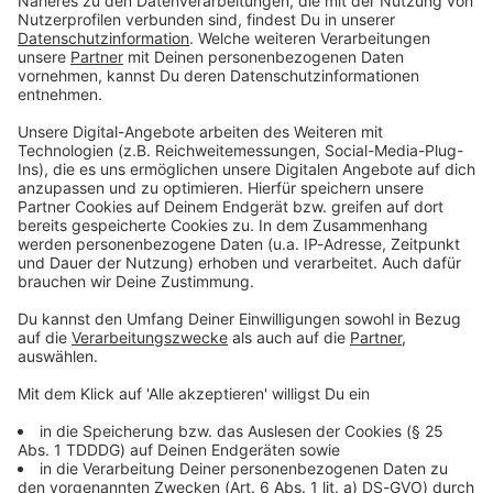
Du möchtest uns etwas sagen?
Studio Hotline
Kontaktformular
Sprachnachricht
© dpa-infocom, dpa:260623-930-268454/1
DAS KÖNNTE DICH AUCH INTERESSIEREN
Bayern