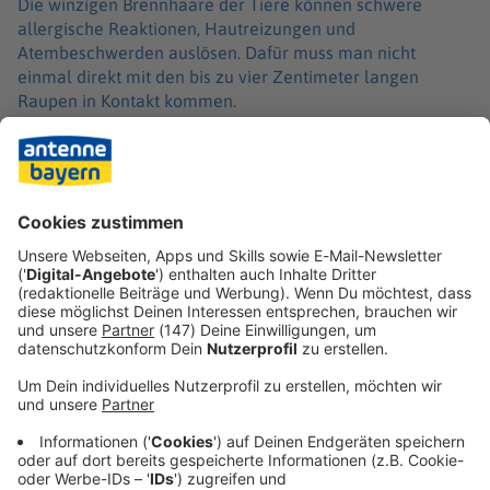
Die winzigen Brennhaare der Tiere können schwere
allergische Reaktionen, Hautreizungen und
Atembeschwerden auslösen. Dafür muss man nicht
einmal direkt mit den bis zu vier Zentimeter langen
Raupen in Kontakt kommen.
Die Haare können laut dem Landesamt für Gesundheit
und Lebensmittelsicherheit mit dem Wind meterweit
durch die Luft getragen werden. Auch die verlassenen
Gespinste seien eine Gefahr, da die darin eingewobenen
Brennhaare mehrere Jahre überdauern könnten.