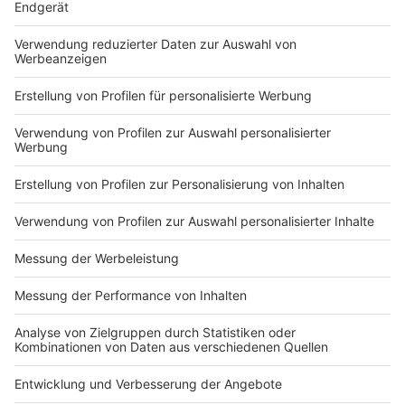
Du hast dir noch keine Artikel gemerkt
Markiere sie hierfür mit einem
Impressum
Newsletter
Nutzungsbedingungen
Kontakt
Jobs
Studio-Hotline
Presse
Verkehrs-Hotline