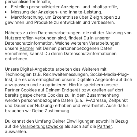
Du möchtest uns etwas sagen?
Studio Hotline
Kontaktformular
Sprachnachricht
© dpa-infocom, dpa:260612-930-211075/1
DAS KÖNNTE DICH AUCH INTERESSIEREN