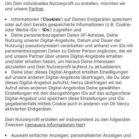
Immer auf dem Laufenden
bleiben!
Verpass' nichts mehr - mit unserem kostenlosen
ANTENNE BAYERN Newsletter. Ob Nachrichten,
Lifestyle oder unsere neuesten Aktionen - wir
informieren dich.
Zum Newsletter anmelden