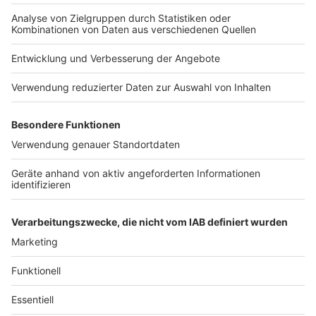
Nutzungsbedingungen
Kontakt
Jobs
Studio-Hotline
Presse
Verkehrs-Hotline
Werben
Archiv
ANTENNE BAYERN GROUP
Stiftung ANTENNE BAYERN
hilft
Teilnahmebedingungen
Grounding Page ANTENNE
BAYERN
Datenschutz­erklärung