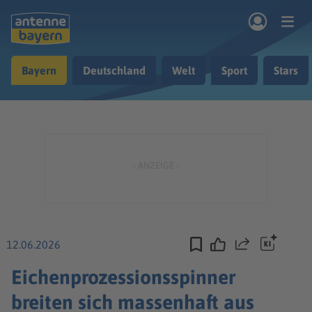
Zum Hauptinhalt springen
Bayern
Deutschland
Welt
Sport
Stars
rogramm
Musik & Radio
Podcasts
Nachrichten
Ratgeber
Kontakt
12.06.2026
Teilen
Eichenprozessionsspinner
breiten sich massenhaft aus