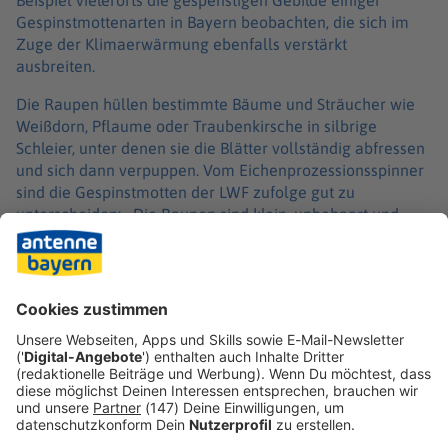
Beispiel vielerorts die gespenstigen Gebilde einiger
Gespinstmottenarten in Bayern beobachten, die sich im
Zuge der Klimaerwärmung ebenfalls verstärkt
ausbreiten.
Die Raupen hüllen bestimmte Bäume und Sträucher wie
Weißdorn, Pflaume oder Traubenkirsche in silbrige
Schleier, unter denen sie die Blätter vollständig abfressen
und sich dann verpuppen. Vom Eichenprozessionsspinner
sind die Gespinstmotten der LWF zufolge gut zu
unterscheiden: «Die Raupen sind klein, unbehaart und
harmlos.» Der Eichenprozessionsspinner befällt - wie der
Name schon sagt - zudem ausschließlich Eichen.