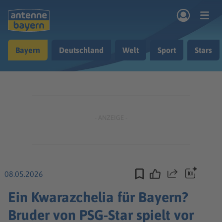
Zum Hauptinhalt springen
Bayern
Deutschland
Welt
Sport
Stars
rogramm
Musik & Radio
Podcasts
Nachrichten
Ratgeber
Kontakt
08.05.2026
Teilen
Ein Kwarazchelia für Bayern?
Bruder von PSG-Star spielt vor