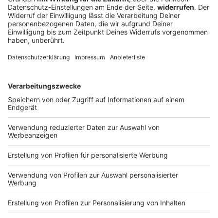
bewegt hat
Seit dem 1. Mai ist Dominik Krause Münchner
Oberbürgermeister – als zweitjüngster Amtsinhaber
und als erster Grüner überhaupt. Zeit für eine erste
Bilanz.
DEINE GEMERKTEN ARTIKEL
Du hast dir noch keine Artikel gemerkt
Markiere sie hierfür mit einem