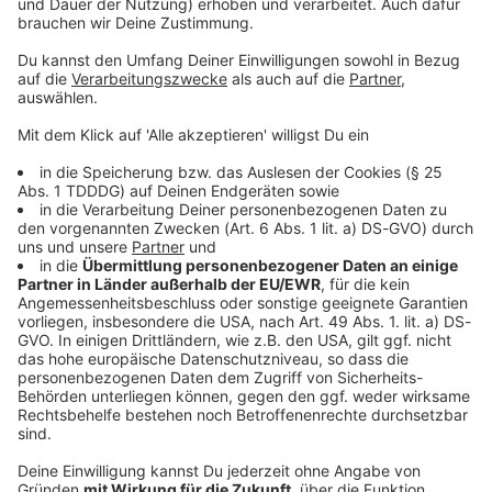
© dpa-infocom, dpa:260508-930-52277/1
DAS KÖNNTE DICH AUCH INTERESSIEREN
Bayern
100 Tage Krause: Was Münchens OB bislang