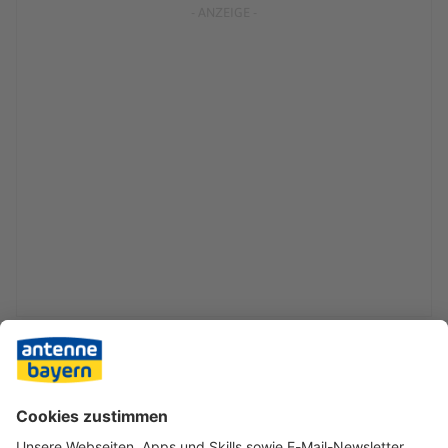
Die Bayern setzen unter Trainer Vincent Kompany
verstärkt auf den eigenen Nachwuchs. Etliche junge
Akteure wie Lennart Karl oder Tom Bischof konnten sich in
dieser Saison im Profi-Team etablieren, etliche Talente
vom Münchner Campus debütierten in der Bundesliga.