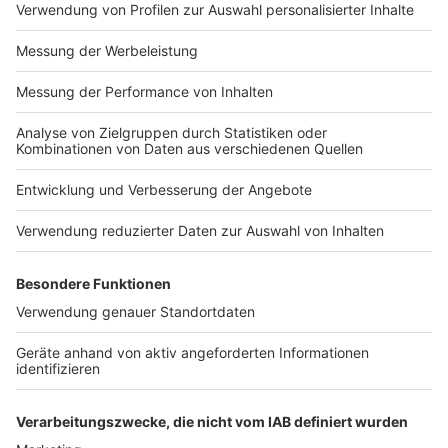
Impressum
Newsletter
Nutzungsbedingungen
Kontakt
Jobs
Studio-Hotline
Presse
Verkehrs-Hotline
Werben
Archiv
ANTENNE BAYERN GROUP
Stiftung ANTENNE BAYERN
hilft
Teilnahmebedingungen