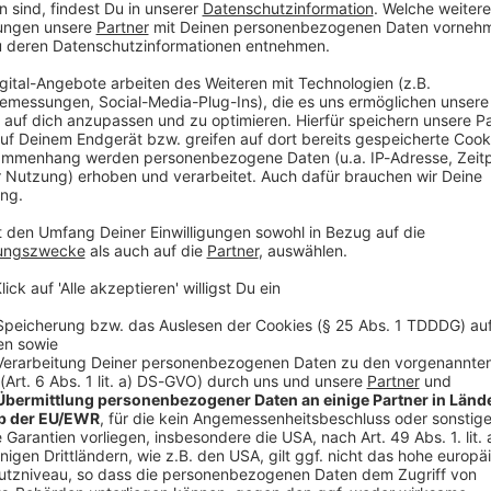
 nach der Karriere. «Man kann es ein bisschen
rige in einer Eurosport-Medienrunde. «Man kann mal
hr trinken.»
tournee, die am 29. Dezember in Oberstdorf beginnt,
chler, der in seiner langen Karriere unter anderem
eierte, hat seine Laufbahn im vergangenen Frühjahr
ut es mir nicht, dass ich selber nochmal springe»,
reie Wochenenden
Leistungssport. Er sei nun entspannter, erzählte er.
h bin a bissl dicker geworden.»