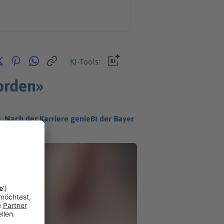
KI-Tools:
worden»
e. Nach der Karriere genießt der Bayer