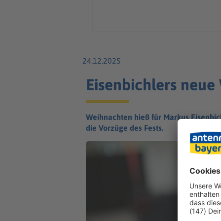
24.12.2025
Eisenbichlers neue
Weihnachten hieß für Markus Eisenbich
die Vorzüge des Fests.