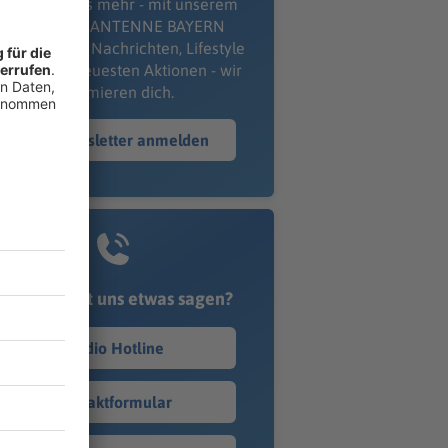
erpass' nichts mehr - mit unserem
kostenlosen ANTENNE BAYERN
wsletter. Ob Nachrichten, Lifestyle
er unsere neuesten Aktionen - wir
informieren dich.
Zum Newsletter anmelden
Du möchtest uns etwas sagen?
Studio Hotline
Kontaktformular