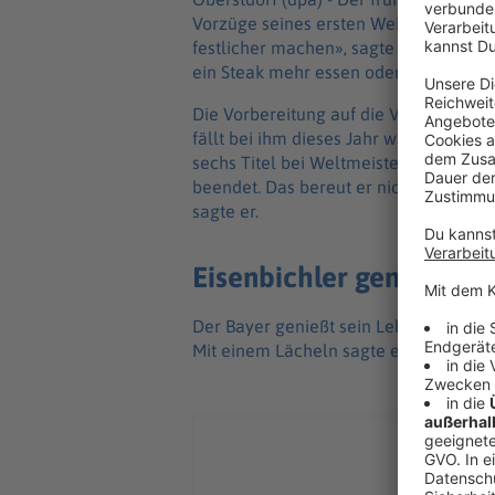
Vorzüge seines ersten Weihnachtsfests
festlicher machen», sagte der 34-Jäh
ein Steak mehr essen oder ein Bier me
Die Vorbereitung auf die Vierschanzen
fällt bei ihm dieses Jahr weg. Eisenbi
sechs Titel bei Weltmeisterschaften f
beendet. Das bereut er nicht. «Fehlen t
sagte er.
Eisenbichler genießt f
Der Bayer genießt sein Leben nach dem 
Mit einem Lächeln sagte er zudem: «Ic