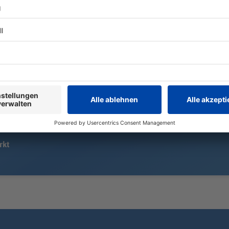
Beim Überqueren einer
Seit dem 1. 
Bundesstraße prallt ein Autofahrer
Münchner Ob
gegen ein Trike. Ein 70 Jahre alter
zweitjüngste
Mann kommt ums Leben.
erster Grüne
eine erste Bi
rkt