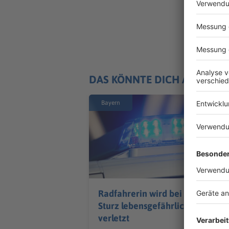
DAS KÖNNTE DICH AUCH IN
Bayern
Radfahrerin wird bei
Sturz lebensgefährlich
verletzt