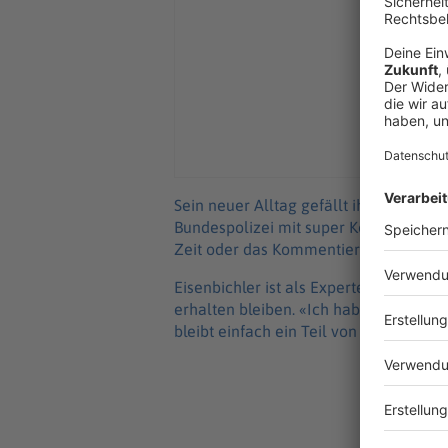
Sein neuer Alltag gefällt ihm. «Ich ha
Bundespolizei mit super Kollegen», sa
Zeit oder das Kommentieren.»
Eisenbichler ist als Experte für Euros
erhalten bleiben. «Ich habe das so la
bleibt einfach ein Teil von einem.»