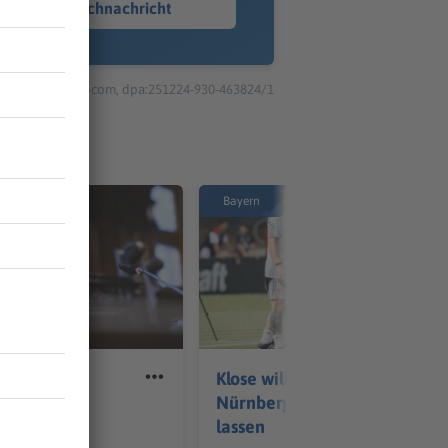
Sprachnachricht
© dpa-infocom, dpa:251224-930-463824/1
Bayern
rause: Was
Klose will's beim 1. FC
B bislang
Nürnberg scheppern
lassen