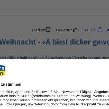
Merken:
Bewerten:
Teilen:
 Weihnacht - «A bissl dicker ge
ler früher: Bald geht's als Skispringer zur Vierschanzentourne