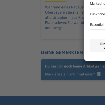
Während eines Radausfluges in
Oberbayern stürzt eine 68 Jahre
alte Urlauberin aus Rheinland-
Pfalz schwer. Sie war ohne Helm
unterwegs.
DEINE GEMERKTEN ARTIKEL
Du hast dir noch keine Artikel geme
Markiere sie hierfür mit einem