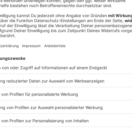
V
Ne
od
be einen wirklich sehr schönen Job bei der
gte er. «Am Wochenende genieße ich einfach die freie
port tätig und möchte dem Skispringen auch in Zukunft
nge gemacht und so viel Herzblut reingesteckt. Das