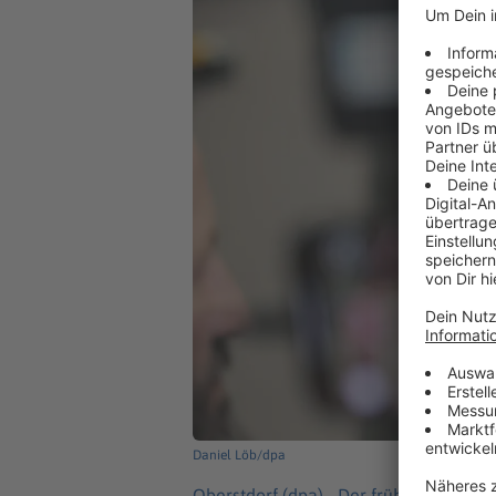
Daniel Löb/dpa
Oberstdorf (dpa) -
Der frühere Top-Skis