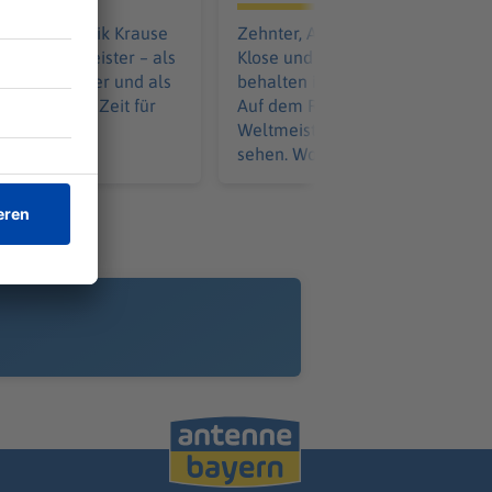
Mai ist Dominik Krause
Zehnter, Achter - und nun? Miros
erbürgermeister – als
Klose und sein 1. FC Nürnberg
r Amtsinhaber und als
behalten ihr Tabellenziel für sich
r überhaupt. Zeit für
Auf dem Rasen will der
lanz.
Weltmeister von 2014 aber Feue
sehen. Wohin kann das führen?