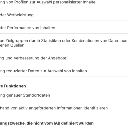
TERESSIEREN
Bayern
Bayern
Trike-Fahrer stirbt bei
100 Tage K
Kollision – Enkel schwer
Münchens O
verletzt
bewegt hat