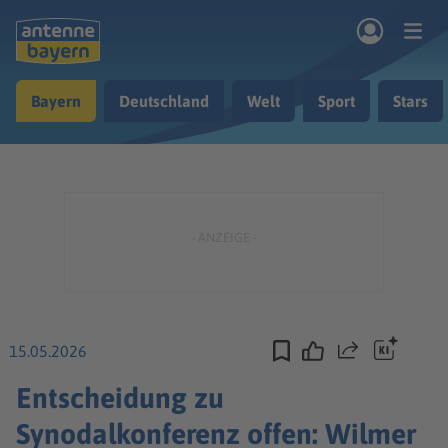
Zum Hauptinhalt springen
Bayern
Deutschland
Welt
Sport
Stars
rogramm
Musik & Radio
Podcasts
Nachrichten
Ratgeber
Kontakt
15.05.2026
Teilen
Entscheidung zu
Synodalkonferenz offen: Wilmer