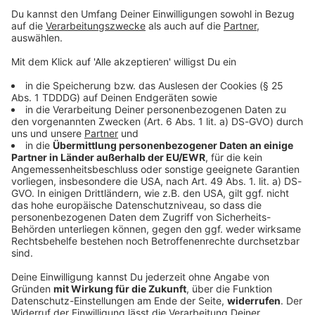
Sprachnachricht
© dpa-infocom, dpa:260515-930-83051/1
DAS KÖNNTE DICH AUCH INTERESSIEREN
Bayern
Verfassungsschutz beobachtet AfD-