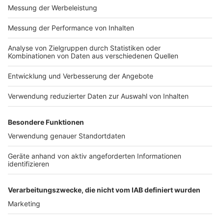
Impressum
Newsletter
Nutzungsbedingungen
Kontakt
Jobs
Studio-Hotline
Presse
Verkehrs-Hotline
Werben
Archiv
ANTENNE BAYERN GROUP
Stiftung ANTENNE BAYERN
hilft
Teilnahmebedingungen
Grounding Page ANTENNE