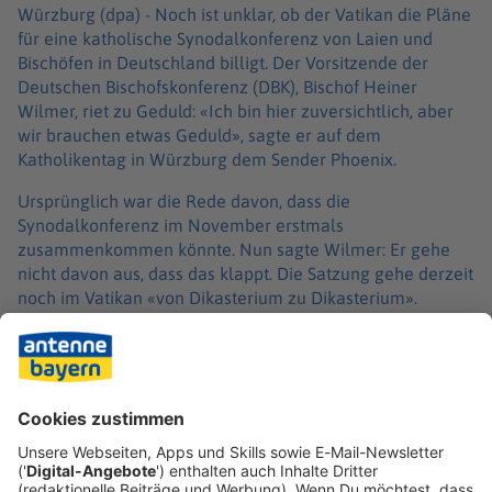
Würzburg (dpa) -
Noch ist unklar, ob der Vatikan die Pläne
für eine katholische Synodalkonferenz von Laien und
Bischöfen in Deutschland billigt. Der Vorsitzende der
Deutschen Bischofskonferenz (DBK), Bischof Heiner
Wilmer, riet zu Geduld: «Ich bin hier zuversichtlich, aber
wir brauchen etwas Geduld», sagte er auf dem
Katholikentag in Würzburg dem Sender Phoenix.
Ursprünglich war die Rede davon, dass die
Synodalkonferenz im November erstmals
zusammenkommen könnte. Nun sagte Wilmer: Er gehe
nicht davon aus, dass das klappt. Die Satzung gehe derzeit
noch im Vatikan «von Dikasterium zu Dikasterium».
In dem neuen bundesweiten Gremium sollen Bischöfe und
Laien gleichberechtigt beraten und entscheiden. Die 27
Diözesanbischöfe sollen der Konferenz angehören, dazu
sollen ebenso viele Mitglieder des Zentralkomitees der
deutschen Katholiken (ZdK) kommen und noch einmal 27
Mitglieder, die gewählt werden. Die Satzung hatte Wilmer
im Frühjahr im Vatikan vorgelegt.