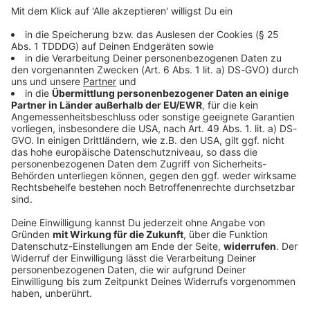
DAS KÖNNTE DICH AUCH INTERESSIEREN
Bayern
54 Menschen ertrinken in Bayern
See, Fluss, Freibad – gerade in Hitzephasen ist eine
Abkühlung dort gefragt. Doch Gewässer bergen
Gefahren.