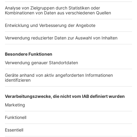
Nutzungsbedingungen
Kontakt
Jobs
Studio-Hotline
Presse
Verkehrs-Hotline
Werben
Archiv
ANTENNE BAYERN GROUP
Stiftung ANTENNE BAYERN
hilft
Teilnahmebedingungen
Grounding Page ANTENNE
BAYERN
Datenschutz­erklärung