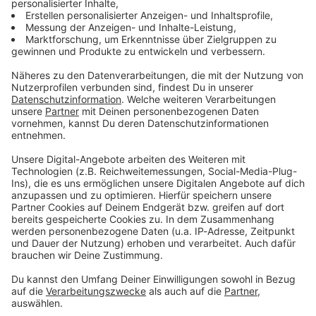
Zum Newsletter anmelden
Du möchtest uns etwas sagen?
Studio Hotline
Kontaktformular
Sprachnachricht
© dpa-infocom, dpa:260611-930-204932/4