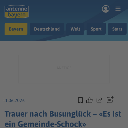
Zum Hauptinhalt springen
Bayern
Deutschland
Welt
Sport
Stars
rogramm
Musik & Radio
Podcasts
Nachrichten
Ratgeber
Kontakt
11.06.2026
Teilen
Trauer nach Busunglück – «Es ist
ein Gemeinde-Schock»