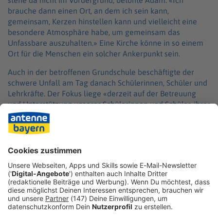
stehe da nicht im Vordergrund, betonte Adam. «Ich
brauche dann einen Ort, an dem ich sein kann,
gemeinsam, Kerzen hinstellen kann und vielleicht eine
besondere Atmosphäre habe, um gemeinsam das
Unfassbare auszuhalten.» Eine Kirche könne in so einem
Ort für die Menschen ein solcher Ankerpunkt sein.
Auch in der betroffenen Grundschule beschäftigte der
schwere Unfall am Tag danach Schülerinnen, Schüler und
Lehrkräfte. Der Fokus liege «derzeit auf der Betreuung
und Unterstützung unserer Schülerinnen und Schüler, ihrer
Familien sowie unserer gesamten Schulgemeinschaft»,
heißt es. «Hierzu arbeiten wir auch mit geschulten
Fachkräften sowie den vorgesetzten Dienststellen
zusammen und bieten bei Bedarf umfangreiche
Hilfsangebote an.»