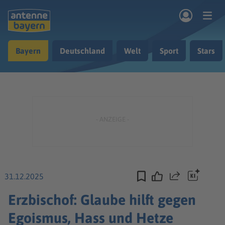
Zum Hauptinhalt springen
Bayern
Deutschland
Welt
Sport
Stars
rogramm
Musik & Radio
Podcasts
Nachrichten
Ratgeber
Kontakt
31.12.2025
Teilen
Erzbischof: Glaube hilft gegen
Egoismus, Hass und Hetze