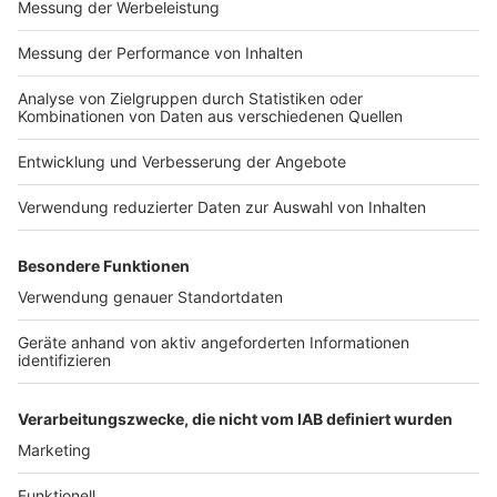
Impressum
Newsletter
Nutzungsbedingungen
Kontakt
Jobs
Studio-Hotline
Presse
Verkehrs-Hotline
Werben
Archiv
ANTENNE BAYERN GROUP
Stiftung ANTENNE BAYERN
hilft
Teilnahmebedingungen
Grounding Page ANTENNE