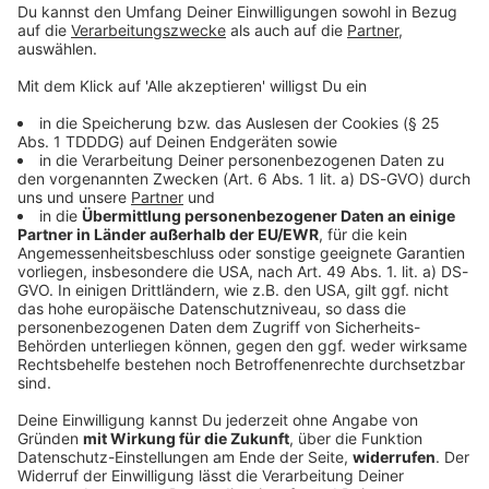
© dpa-infocom, dpa:251231-930-484371/1
DAS KÖNNTE DICH AUCH INTERESSIEREN
Bayern
Serie «München Beats»: Wilde Techno-Zeit im
Kunstpark Ost