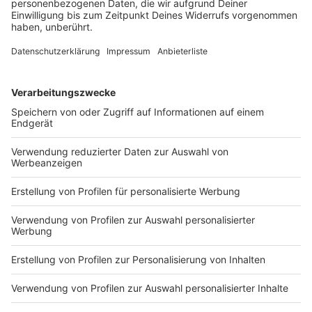
Mit dem Kunstpark Ost setzte das oft als behäbig
geltende München Maßstäbe. Ganz wichtig dabei:
Technomusik. Wie waren diese Zeiten der wilden
Raves und Partys? Das erkundet nun eine ZDF-Serie.
DEINE GEMERKTEN ARTIKEL
Du hast dir noch keine Artikel gemerkt
Markiere sie hierfür mit einem