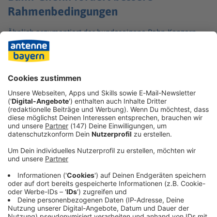
Rahmenbedingungen
Ähnlich argumentiert der bundeseigene Bahn-Konzern.
Bahnchefin Evelyn Palla rief die Politik jüngst auf, bessere
politische Rahmenbedingungen zu schaffen. «Sonst droht
ein ungesteuerter Wettbewerb, dessen Folgen sich am
Ende womöglich für die Mehrheit negativ auswirken»,
sagte sie.