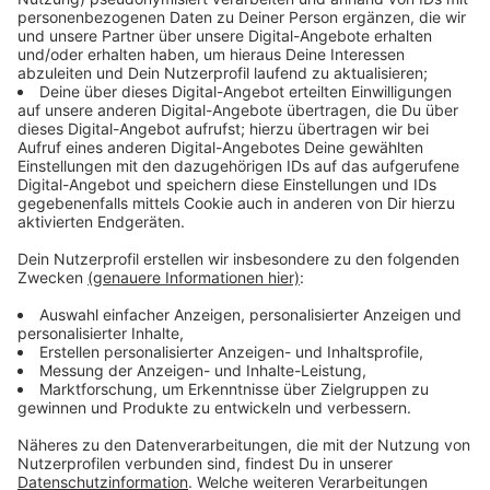
Immer auf dem Laufenden
bleiben!
Verpass' nichts mehr - mit unserem kostenlosen
ANTENNE BAYERN Newsletter. Ob Nachrichten,
Lifestyle oder unsere neuesten Aktionen - wir
informieren dich.
Zum Newsletter anmelden