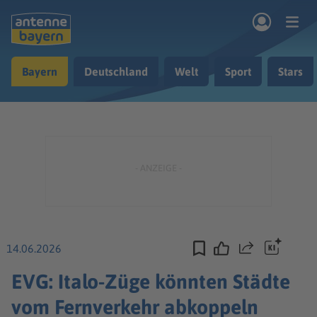
Zum Hauptinhalt springen
Bayern
Deutschland
Welt
Sport
Stars
rogramm
Musik & Radio
Podcasts
Nachrichten
Ratgeber
Kontakt
14.06.2026
Teilen
EVG: Italo-Züge könnten Städte
vom Fernverkehr abkoppeln