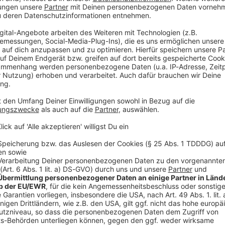
odensee unbeleuchtet auf dem Seitenstreifen, wie
e der 54-jährige Fahrer, dass er seine Lenkzeit
hen muss. Die Polizisten schickten den Mann mit
latz. Den Fahrer erwartet nun ein Bußgeld wegen
it abgestellten Lastwagen
000 Parkplätze bundesweit entlang der Autobahnen.
eder zu Unfällen gekommen, weil Lastwagen etwa auf
 von Rastanlagen geparkt hatten. Erst im März war ein
 A8 bei Augsburg gestorben, nachdem er auf einen
agenfahrer hatte sein Gespann laut Polizei auf dem
 abgestellt.
V