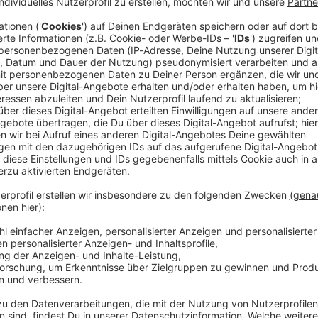
rer hat einfach auf der Autobahn angehalten, um
kte den Lastwagen am Freitagabend auf der A96 bei