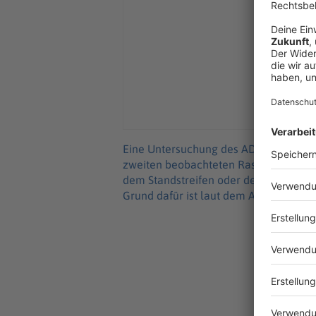
Eine Untersuchung des ADAC aus dem l
zweiten beobachteten Raststätte Last
dem Standstreifen oder den Ein- und 
Grund dafür ist laut dem Automobilclu