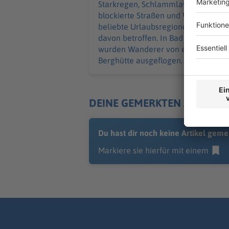
Starkregen, Schlammlawinen und
blockierte Straßen und Wege: Auch
beliebte Urlaubsregionen waren
davon betroffen. In Bad Gastein
wurden Wanderer von einer
Berghütte ausgeflogen.
DEINE GEMERKTEN ARTIKEL
Du hast dir noch keine Artikel geme
Markiere sie hierfür mit einem