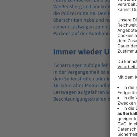
Weißensberg im Landkreis Lindau am B
die Polizei mitteilte. Den Beamten sagt
überschritten habe und nun Pause mac
seinem Lastwagen zum nächsten Parkp
Parkens auf der Autobahn.
Immer wieder Unfälle m
Schätzungen zufolge fehlen etwa 20.
In der Vergangenheit ist es immer wi
dem Seitenstreifen oder in Einfahrten
18 Jahre alter Motorradfahrer auf der
Lastwagen aufgefahren war. Der Lastw
Beschleunigungsstreifen der Autobahn