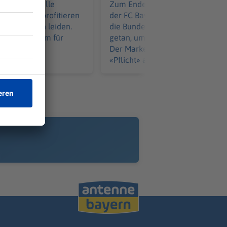
önnen nicht alle
Zum Ende der Asienreise erneue
 Tourismus profitieren
der FC Bayern seine Forderung 
nd Pensionen leiden.
die Bundesliga: Es wird zu wenig
t es vor allem für
getan, um international zu punkt
n nach oben.
Der Marketing-Vorstand sieht ei
«Pflicht» als geboten an.