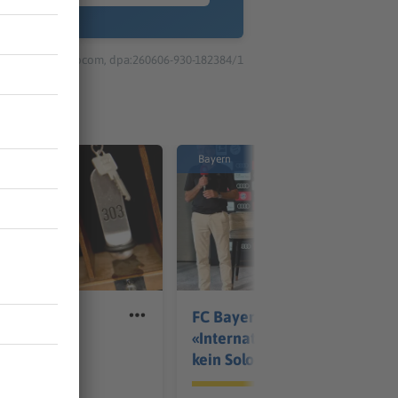
© dpa-infocom, dpa:260606-930-182384/1
Bayern
n Bayern:
FC Bayern kritisiert:
 und
«Internationalisierung
ungen
kein Solo-Lauf»