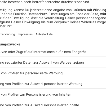
Ne
od
etzten Jahr kam zu dem Ergebnis, dass an jeder
wagen an solchen hochriskanten Stellen, wie etwa
Ausfahrten von Parkplätzen abgestellt worden waren.
b ein großer Mangel an Stellflächen.