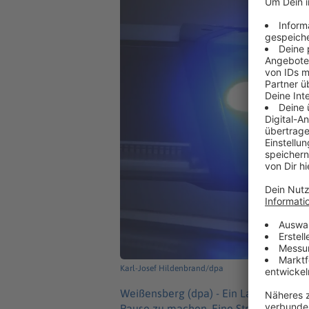
Karl-Josef Hildenbrand/dpa
Weißensberg (dpa) -
Ein Lastwagenfah
Pause zu machen. Eine Streife entdec