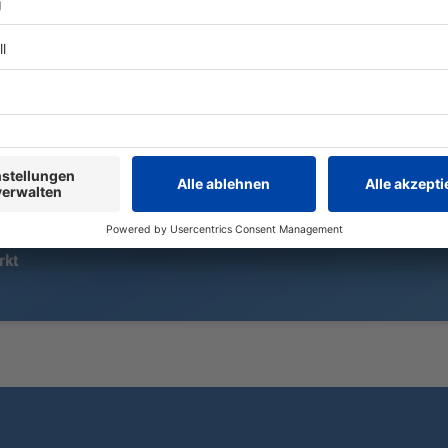
Zum Beginn der Sommerferien
Allerdings k
kontrolliert die
Bereiche des
Wasserschutzpolizei verstärkt auf
- Gasthöfe u
dem Chiemsee. Dabei decken die
Regional geh
Beamten mehrere Verstöße gegen
Mittelfranke
Fischereivorschriften auf.
rkt