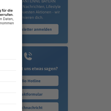
kostenlosen ANTENNE BAYERN
wsletter. Ob Nachrichten, Lifestyle
er unsere neuesten Aktionen - wir
informieren dich.
Zum Newsletter anmelden
Du möchtest uns etwas sagen?
Studio Hotline
Kontaktformular
Sprachnachricht