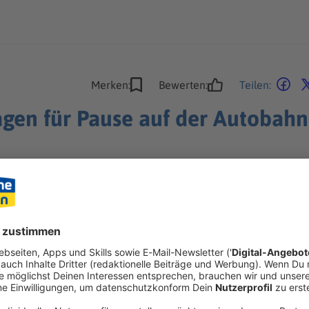
Merken:
Bewerten:
Teilen:
agen für Pause auf der Autobahn
Sattelzug direkt auf der Autobahn. Die Polizei greift ein.