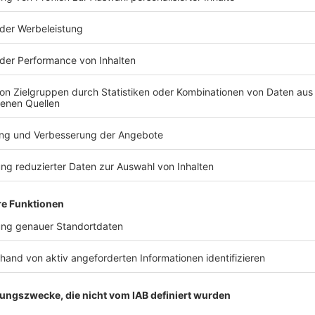
TERESSIEREN
Bayern
Bayern
Gefangene Fische im
Tourismus i
Tretboot - mehrere
Mehr Gäste
Verstöße am Chiemsee
Übernacht