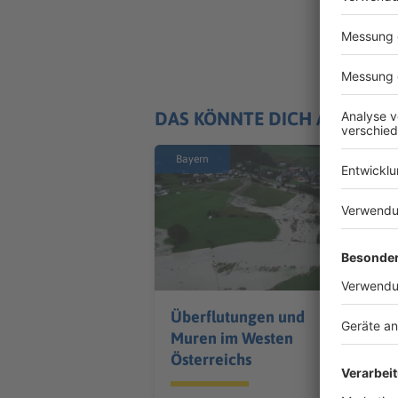
DAS KÖNNTE DICH AUCH IN
Bayern
Überflutungen und
Muren im Westen
Österreichs