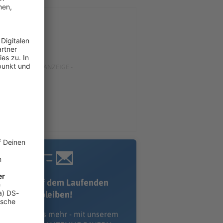
Immer auf dem Laufenden
bleiben!
erpass' nichts mehr - mit unserem