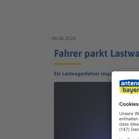
06.06.2026
Fahrer parkt Lastw
Ein Lastwagenfahrer stoppt mit seinem 