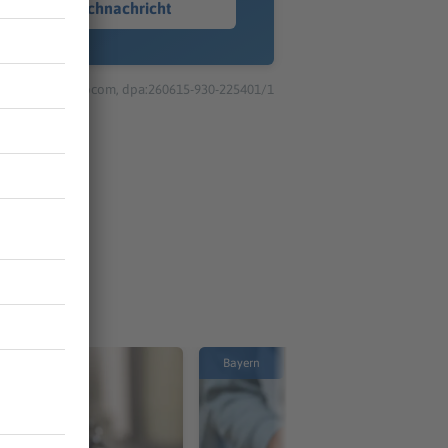
Sprachnachricht
© dpa-infocom, dpa:260615-930-225401/1
Bayern