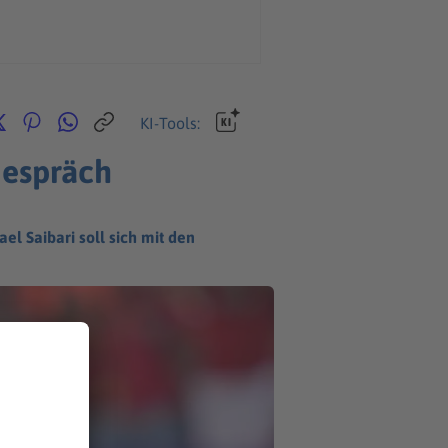
KI-Tools:
Gespräch
l Saibari soll sich mit den