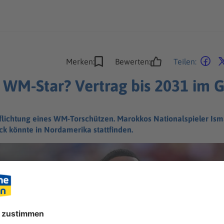
Merken:
Bewerten:
Teilen:
t WM-Star? Vertrag bis 2031 im 
flichtung eines WM-Torschützen. Marokkos Nationalspieler Ismae
k könnte in Nordamerika stattfinden.