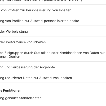
fix sein
im Poker mit Eintracht Frankfurts Nathaniel Brown eine
portvorstand Max Eberl (52) und sein Frankfurter
ch angeblich auf ein Ablösepaket von rund 55
e es noch darum, das Verhältnis aus Sockelablöse und
ch soll die Eintracht mehr als 60 Millionen Euro
sich bislang nicht zu der Personalie.
ke Brown soll in den USA seinen Medizincheck
tionalspieler soll danach einen Vertrag bis 2031
TERESSIEREN
Bayern
Bayern