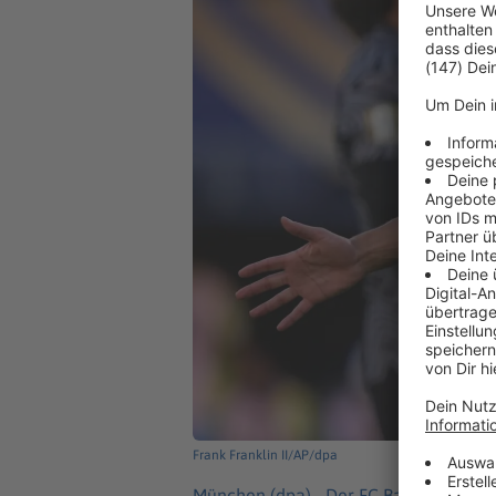
Frank Franklin II/AP/dpa
München (dpa) -
Der FC Bayern Münche