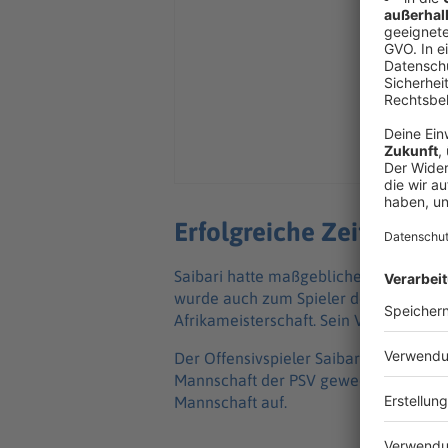
Erfolgreiche Zeit in Ei
Saibari hatte maßgeblichen Anteil am dr
wurde auch zum Spieler des Jahres de
Afrikameisterschaft. Sein Vertrag in Ei
Der Offensivspieler Saibari war im S
Mannschaft der PSV gewechselt. Zwei J
Mannschaft auf.