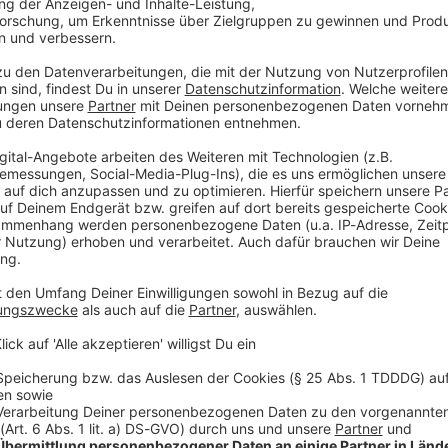
mael Saibari. Laut «Bild», Sky und Transferexperte
ball-Rekordmeister eine Einigung mit der PSV
ne Ablöse von rund 55 Millionen Euro. Demnach kann
Mittelfeldspieler selbst soll sich zuvor schon mit
ertrag bis 2031 geeinigt haben.
SA?
rschaft durch seinen Treffer gegen Brasilien (1:1) in
 Münchner sollen bereits vor einiger Zeit ihr Interesse
eitnah zu einem erfolgreichen Abschluss zu bringen,
end der WM in Nordamerika stattfinden. Bayern-Arzt
der deutschen Nationalmannschaft ohnehin in den
suchung vor Ort übernehmen.