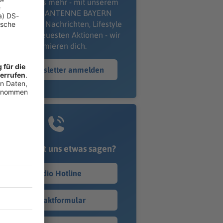
erpass' nichts mehr - mit unserem
kostenlosen ANTENNE BAYERN
wsletter. Ob Nachrichten, Lifestyle
er unsere neuesten Aktionen - wir
informieren dich.
Zum Newsletter anmelden
Du möchtest uns etwas sagen?
Studio Hotline
Kontaktformular