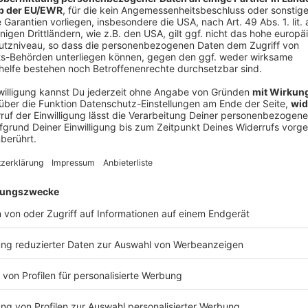
V
Ne
od
ndhoven
itten Meistertitel der PSV in Serie, der 25-Jährige
r Eredivisie gewählt. 2025 gewann er mit Marokko die
ndhoven ist bis Mitte 2029 gültig.
ommer 2020 von der U21 von KRC Genk zur zweiten
ahre später, im Sommer 2022, stieg er in die erste