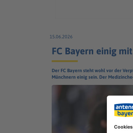
15.06.2026
FC Bayern einig mi
Der FC Bayern steht wohl vor der Verp
Münchnern einig sein. Der Medizinchec