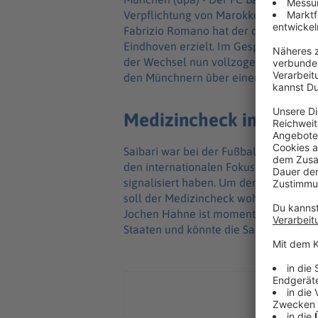
Verpflichtung von Marokkos WM-Star Is
Fabrizio Romano hat der deutsche Fuß
Eindhoven erzielt. Im Gespräch ist ei
der Wechsel nun vollzogen werden. Der 
den Münchnern über einen künftigen V
Medizincheck in den U
Saibari war bei der Fußball-Weltmeiste
den internationalen Fokus gerückt. Die
signalisiert haben. Um den Transfer z
soll der Medizincheck wohl noch währ
Jochen Hahne ist momentan als Arzt 
Staaten und könnte die Saibari-Unter