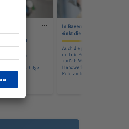
f Münchner
In Bayerns Handwerk
-
sinkt die Zuversicht
iger in Haft
Auch die preisbereinigten Umsä
und die Beschäftigung gehen
wird in einem
zurück. Was sagt
auf ein Haus
Handwerkspräsident Franz Xave
 Der Tatverdächtige
Peteranderl dazu?
zunächst.