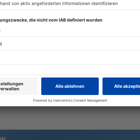
Fürth vor Saisonstart:
Schüsse au
Fingerzeig und Ansage
Wohnhaus 
an den Ex
Tatverdächt
Beim Auftakt gegen St. Pauli trifft
In München 
Fürth direkt auf Ex-Kapitän Hrgota -
Wohngebiet 
und Coach Vogel hat eine
geschossen.
besondere Botschaft für ihn. Ganz
entkommt - 
grundsätzlich gibt es bei den
Franken schon ein klares Ziel.
rkt