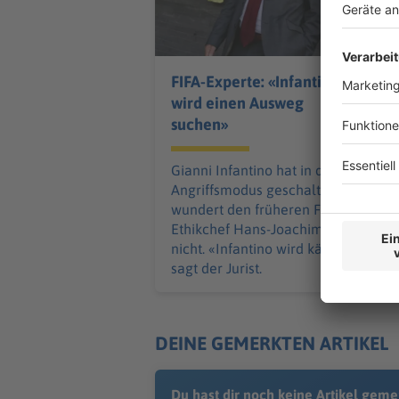
FIFA-Experte: «Infantino
wird einen Ausweg
suchen»
Gianni Infantino hat in den
Angriffsmodus geschaltet. Das
wundert den früheren FIFA-
Ethikchef Hans-Joachim Eckert
nicht. «Infantino wird kämpfen»,
sagt der Jurist.
DEINE GEMERKTEN ARTIKEL
Du hast dir noch keine Artikel geme