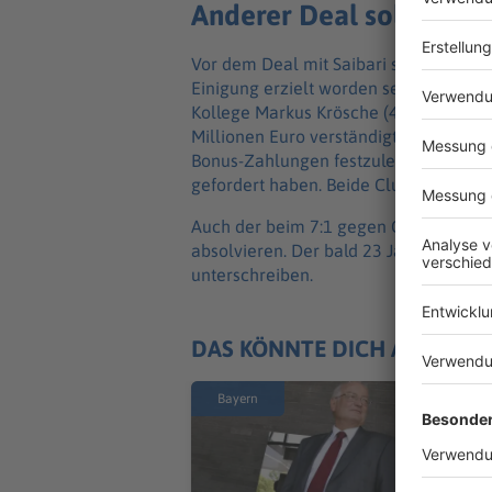
Anderer Deal soll schon 
Vor dem Deal mit Saibari soll bereits 
Einigung erzielt worden sein. Bayern-S
Kollege Markus Krösche (45) haben si
Millionen Euro verständigt. Jetzt geh
Bonus-Zahlungen festzulegen. Anfängli
gefordert haben. Beide Clubs äußerten 
Auch der beim 7:1 gegen Curaçao star
absolvieren. Der bald 23 Jahre alte Na
unterschreiben.
DAS KÖNNTE DICH AUCH IN
Bayern