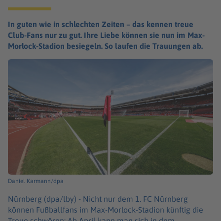
In guten wie in schlechten Zeiten – das kennen treue
Club-Fans nur zu gut. Ihre Liebe können sie nun im Max-
Morlock-Stadion besiegeln. So laufen die Trauungen ab.
Daniel Karmann/dpa
Nürnberg (dpa/lby) -
Nicht nur dem 1. FC Nürnberg
können Fußballfans im Max-Morlock-Stadion künftig die
Treue schwören: Ab April kann man sich in dem