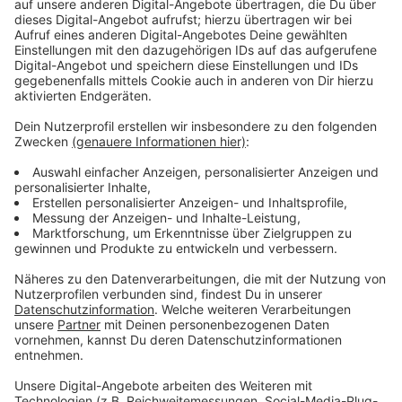
Immer auf dem Laufenden
bleiben!
Verpass' nichts mehr - mit unserem kostenlosen
ANTENNE BAYERN Newsletter. Ob Nachrichten,
Lifestyle oder unsere neuesten Aktionen - wir
informieren dich.
Zum Newsletter anmelden
Du möchtest uns etwas sagen?
Studio Hotline