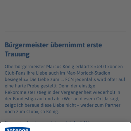
Bürgermeister übernimmt erste
Trauung
Oberbürgermeister Marcus König erklärte: «Jetzt können
Club­-Fans ihre Liebe auch im Max­-Morlock-­Stadion
besiegeln.» Die Liebe zum 1. FCN jedenfalls wird öfter auf
eine harte Probe gestellt: Denn der einstige
Rekordmeister stieg in der Vergangenheit wiederholt in
der Bundesliga auf und ab. «Wer an diesem Ort Ja sagt,
zeigt: Ich bereue diese Liebe nicht – weder zum Partner
noch zum Club», so König.
Das erste Brautpaar wird am 17. April Nürnbergs
Bürgermeister Christian Vogel (SPD) vermählen. Platz bei