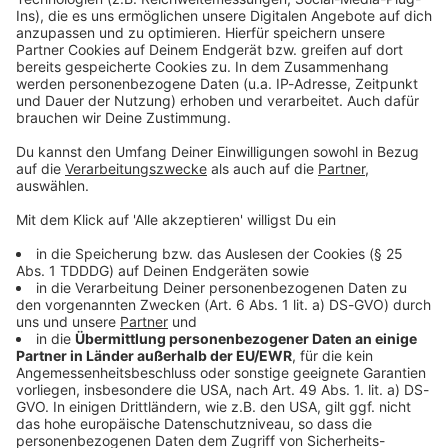
Kontaktformular
Sprachnachricht
© dpa-infocom, dpa:260217-930-698218/1
DAS KÖNNTE DICH AUCH INTERESSIEREN
Bayern