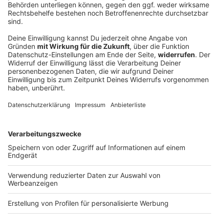
Serie «München Beats»: Wilde Techno-Zeit im
Kunstpark Ost
Mit dem Kunstpark Ost setzte das oft als behäbig
geltende München Maßstäbe. Ganz wichtig dabei:
Technomusik. Wie waren diese Zeiten der wilden
Raves und Partys? Das erkundet nun eine ZDF-Serie.
DEINE GEMERKTEN ARTIKEL
Du hast dir noch keine Artikel gemerkt
Markiere sie hierfür mit einem