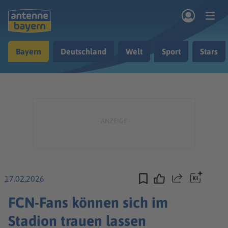
Zum Hauptinhalt springen
Bayern
Deutschland
Welt
Sport
Stars
rogramm
Musik & Radio
Podcasts
Nachrichten
Ratgeber
Kontakt
17.02.2026
Teilen
FCN-Fans können sich im
Stadion trauen lassen