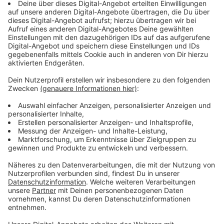
Immer auf dem Laufenden
bleiben!
Verpass' nichts mehr - mit unserem kostenlosen
ANTENNE BAYERN Newsletter. Ob Nachrichten,
Lifestyle oder unsere neuesten Aktionen - wir
informieren dich.
Zum Newsletter anmelden
Du möchtest uns etwas sagen?
Studio Hotline