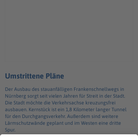
Umstrittene Pläne
Der Ausbau des stauanfälligen Frankenschnellwegs in
Nürnberg sorgt seit vielen Jahren für Streit in der Stadt.
Die Stadt möchte die Verkehrsachse kreuzungsfrei
ausbauen. Kernstück ist ein 1,8 Kilometer langer Tunnel
für den Durchgangsverkehr. Außerdem sind weitere
Lärmschutzwände geplant und im Westen eine dritte
Spur.