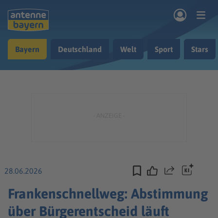
Zum Hauptinhalt springen
Bayern
Deutschland
Welt
Sport
Stars
rogramm
Musik & Radio
Podcasts
Nachrichten
Ratgeber
Kontakt
28.06.2026
Teilen
Frankenschnellweg: Abstimmung
über Bürgerentscheid läuft