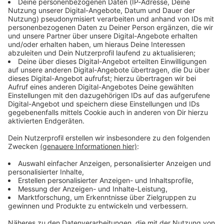
Immer auf dem Laufenden
bleiben!
Verpass' nichts mehr - mit unserem kostenlosen
ANTENNE BAYERN Newsletter. Ob Nachrichten,
Lifestyle oder unsere neuesten Aktionen - wir
informieren dich.
Zum Newsletter anmelden