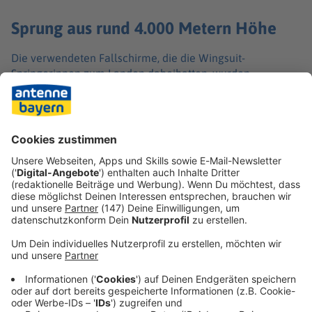
Sprung aus rund 4.000 Metern Höhe
Die verwendeten Fallschirme, die die Wingsuit-
Springerinnen zum Landen dabeihatten, wurden
sichergestellt. Die Gruppe sprang laut Polizei in rund
4.000 Metern Höhe aus einem Flugzeug. Nach dem Unfall
seien die beiden Frauen nur bedingt ansprechbar
gewesen und hätten keine Angaben zum Hergang
machen können.