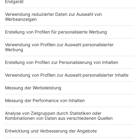
Du hast dir noch keine Artikel gemerkt
Markiere sie hierfür mit einem
Impressum
Newsletter
Nutzungsbedingungen
Kontakt
Jobs
Studio-Hotline
Presse
Verkehrs-Hotline