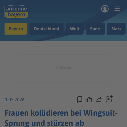
Zum Hauptinhalt springen
Bayern
Deutschland
Welt
Sport
Stars
rogramm
Musik & Radio
Podcasts
Nachrichten
Ratgeber
Kontakt
11.05.2026
Teilen
Frauen kollidieren bei Wingsuit-
Sprung und stürzen ab