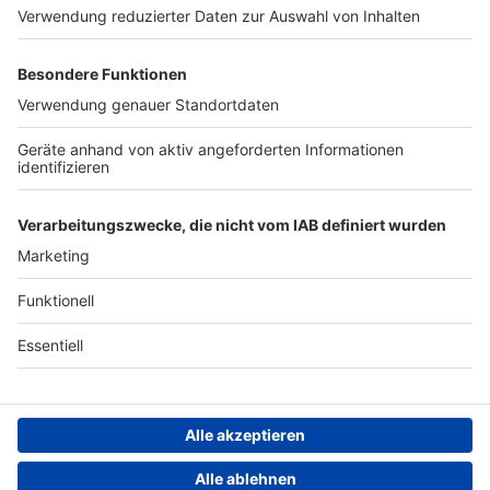
Werben
Archiv
ANTENNE BAYERN GROUP
Stiftung ANTENNE BAYERN
hilft
Teilnahmebedingungen
Grounding Page ANTENNE
BAYERN
Datenschutz­erklärung
Cookie- und Drittanbieter-
einstellungen
Persönliche Datenkontrolle