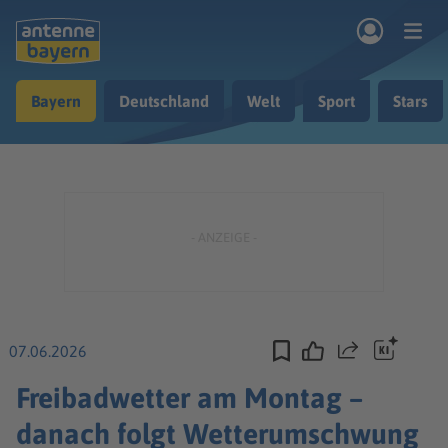
Zum Hauptinhalt springen
Bayern
Deutschland
Welt
Sport
Stars
rogramm
Musik & Radio
Podcasts
Nachrichten
Ratgeber
Kontakt
07.06.2026
Teilen
Freibadwetter am Montag –
danach folgt Wetterumschwung