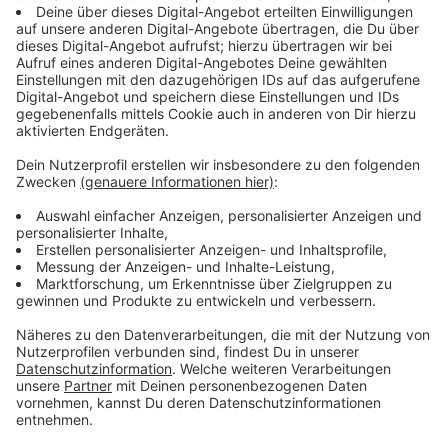
Immer auf dem Laufenden
bleiben!
Verpass' nichts mehr - mit unserem kostenlosen
ANTENNE BAYERN Newsletter. Ob Nachrichten,
Lifestyle oder unsere neuesten Aktionen - wir
informieren dich.
Zum Newsletter anmelden
Du möchtest uns etwas sagen?
Studio Hotline