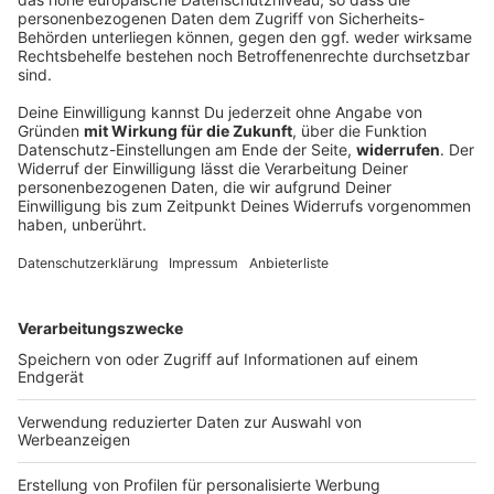
Löscharbeiten nach Waldbrand bei
Schneizlreuth gehen weiter
Das Feuer im Berchtesgadener Land ist noch nicht
gelöscht. Was die Einsatzkräfte nun überlegen.
DEINE GEMERKTEN ARTIKEL
Du hast dir noch keine Artikel gemerkt
Markiere sie hierfür mit einem