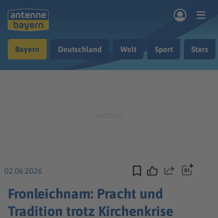
Zum Hauptinhalt springen
Bayern
Deutschland
Welt
Sport
Stars
rogramm
Musik & Radio
Podcasts
Nachrichten
Ratgeber
Kontakt
02.06.2026
Teilen
Fronleichnam: Pracht und
Tradition trotz Kirchenkrise