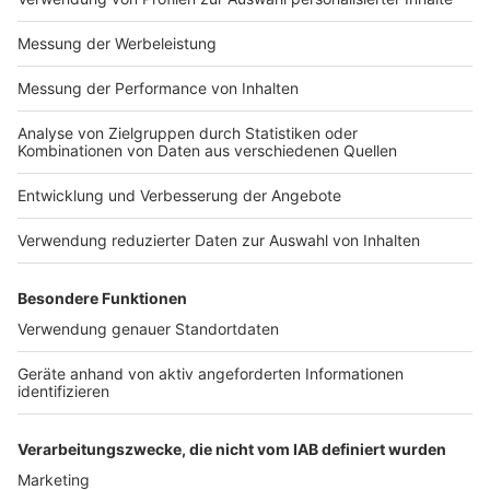
Impressum
Newsletter
Nutzungsbedingungen
Kontakt
Jobs
Studio-Hotline
Presse
Verkehrs-Hotline
Werben
Archiv
ANTENNE BAYERN GROUP
Stiftung ANTENNE BAYERN
hilft
Teilnahmebedingungen