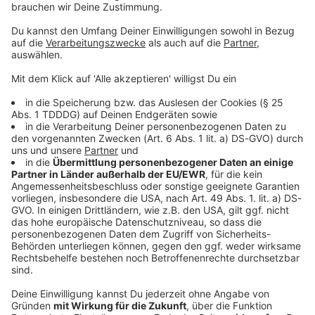
© dpa-infocom, dpa:260602-930-160363/1
DAS KÖNNTE DICH AUCH INTERESSIEREN
Bayern
Wälder unter Druck - das sind die aktuellen
Gefahren
Die Waldbrandgefahr ist vielerorts hoch in Bayern.