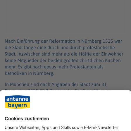
Nach Einführung der Reformation in Nürnberg 1525 war
die Stadt lange eine durch und durch protestantische
Stadt. Inzwischen sind mehr als die Hälfte der Einwohner
keine Mitglieder der beiden großen christlichen Kirchen
mehr. Es gibt noch etwas mehr Protestanten als
Katholiken in Nürnberg.
In München sind nach Angaben der Stadt zum 31.
Dezember 2025 22,8 Prozent der Stadtbevölkerung
Mitglieder der katholischen Kirche gewesen, 8,3 Prozent
waren evangelisch.