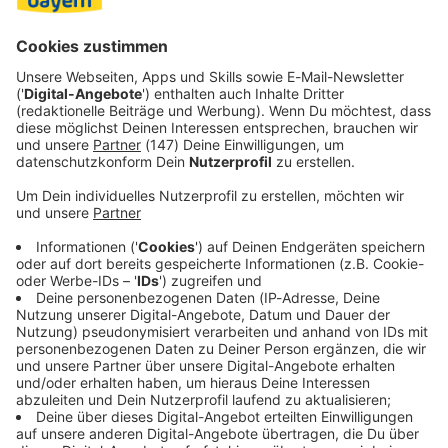
drittes Jahr bei den Bayern, Mitic in das vierte. Pijanec ist
schon seit 2022 in München.