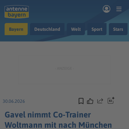
Zum Hauptinhalt springen
Bayern
Deutschland
Welt
Sport
Stars
rogramm
Musik & Radio
Podcasts
Nachrichten
Ratgeber
Kontakt
30.06.2026
Teilen
Gavel nimmt Co-Trainer
Woltmann mit nach München