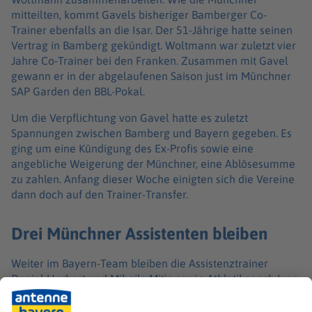
mitteilten, kommt Gavels bisheriger Bamberger Co-
Trainer ebenfalls an die Isar. Der 51-Jährige hatte seinen
Vertrag in Bamberg gekündigt. Woltmann war zuletzt vier
Jahre Co-Trainer bei den Franken. Zusammen mit Gavel
gewann er in der abgelaufenen Saison just im Münchner
SAP Garden den BBL-Pokal.
Um die Verpflichtung von Gavel hatte es zuletzt
Spannungen zwischen Bamberg und Bayern gegeben. Es
ging um eine Kündigung des Ex-Profis sowie eine
angebliche Weigerung der Münchner, eine Ablösesumme
zu zahlen. Anfang dieser Woche einigten sich die Vereine
dann doch auf den Trainer-Transfer.
Drei Münchner Assistenten bleiben
Weiter im Bayern-Team bleiben die Assistenztrainer
Daniel Herbert und Mihajlo Mitic sowie Athletikcoach Ivan
Pijanec, die zuletzt unter Interimscoach Svetislav Pesic die
Saison beendet hatten. Herbert geht im Herbst in sein