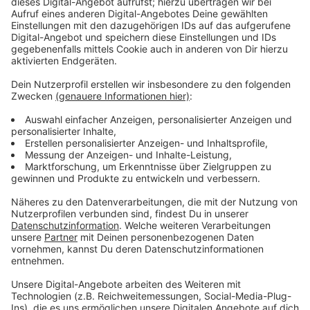
Immer auf dem Laufenden
bleiben!
Verpass' nichts mehr - mit unserem kostenlosen
ANTENNE BAYERN Newsletter. Ob Nachrichten,
Lifestyle oder unsere neuesten Aktionen - wir
informieren dich.
Zum Newsletter anmelden
Du möchtest uns etwas sagen?
Studio Hotline