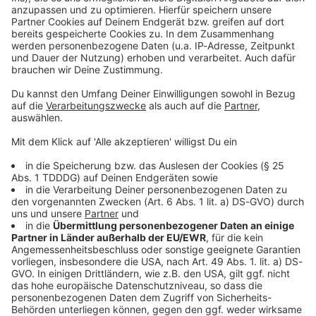
Kontaktformular
Sprachnachricht
© dpa-infocom, dpa:260630-930-308813/1
DAS KÖNNTE DICH AUCH INTERESSIEREN
Bayern