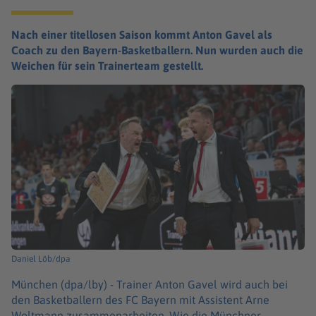
Nach einer titellosen Saison kommt Anton Gavel als
Coach zu den Bayern-Basketballern. Nun wurden auch die
Weichen für sein Trainerteam gestellt.
Daniel Löb/dpa
München (dpa/lby) -
Trainer Anton Gavel wird auch bei
den Basketballern des FC Bayern mit Assistent Arne
Woltmann zusammenarbeiten. Wie die Münchner